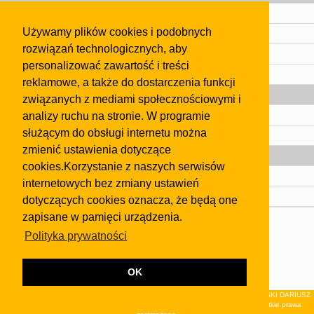
Cennik
Używamy plików cookies i podobnych
Kontakt
rozwiązań technologicznych, aby
Regulamin
personalizować zawartość i treści
Pomoc
reklamowe, a także do dostarczenia funkcji
Gazeta
związanych z mediami społecznościowymi i
analizy ruchu na stronie. W programie
Olkusz
służącym do obsługi internetu można
Kontakt
zmienić ustawienia dotyczące
Strefa dla biznesu
cookies.Korzystanie z naszych serwisów
Biura nieruchomości
internetowych bez zmiany ustawień
Dealerzy i autokomisy
dotyczących cookies oznacza, że będą one
zapisane w pamięci urządzenia.
Skontaktuj się z nami
Polityka prywatności
Korzystanie z tej strony oznacza akceptację postanowień
regulaminu
i
Polityki Prywatności
.
Klauzula FB
OK
© 2026Wydawnictwo NEON sp. z o.o. (dawniej: FIRMA NEON MAREK KLUCZEWSKI DARIUSZ
KRAWCZYK s.c.) z siedzibą w Olkuszu, ul.Żuradzka 15, 32-300 Olkusz . Wszystkie prawa