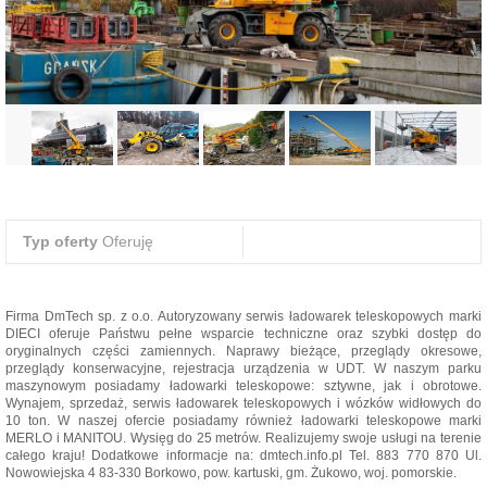
Typ oferty
Oferuję
Firma DmTech sp. z o.o. Autoryzowany serwis ładowarek teleskopowych marki
DIECI oferuje Państwu pełne wsparcie techniczne oraz szybki dostęp do
oryginalnych części zamiennych. Naprawy bieżące, przeglądy okresowe,
przeglądy konserwacyjne, rejestracja urządzenia w UDT. W naszym parku
maszynowym posiadamy ładowarki teleskopowe: sztywne, jak i obrotowe.
Wynajem, sprzedaż, serwis ładowarek teleskopowych i wózków widłowych do
10 ton. W naszej ofercie posiadamy również ładowarki teleskopowe marki
MERLO i MANITOU. Wysięg do 25 metrów. Realizujemy swoje usługi na terenie
całego kraju! Dodatkowe informacje na: dmtech.info.pl Tel. 883 770 870 Ul.
Nowowiejska 4 83-330 Borkowo, pow. kartuski, gm. Żukowo, woj. pomorskie.