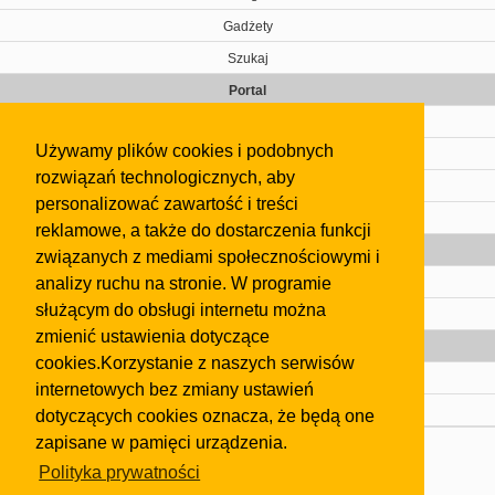
Gadżety
Szukaj
Portal
Cennik
Używamy plików cookies i podobnych
Kontakt
rozwiązań technologicznych, aby
Regulamin
personalizować zawartość i treści
Pomoc
reklamowe, a także do dostarczenia funkcji
Gazeta
związanych z mediami społecznościowymi i
analizy ruchu na stronie. W programie
Olkusz
służącym do obsługi internetu można
Kontakt
zmienić ustawienia dotyczące
Strefa dla biznesu
cookies.Korzystanie z naszych serwisów
Biura nieruchomości
internetowych bez zmiany ustawień
Dealerzy i autokomisy
dotyczących cookies oznacza, że będą one
zapisane w pamięci urządzenia.
Skontaktuj się z nami
Polityka prywatności
Korzystanie z tej strony oznacza akceptację postanowień