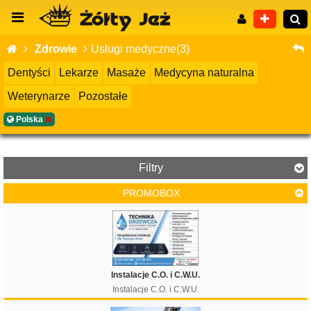
Zdrowie
Usługi medyczne(3)
Dentyści
Lekarze
Masaże
Medycyna naturalna
Weterynarze
Pozostałe
Wyszukiwanie zaawansowane
Polska
Filtry
PROMOBOX
Filtruj
Instalacje C.O. i C.W.U.
Instalacje C.O. i C.W.U.