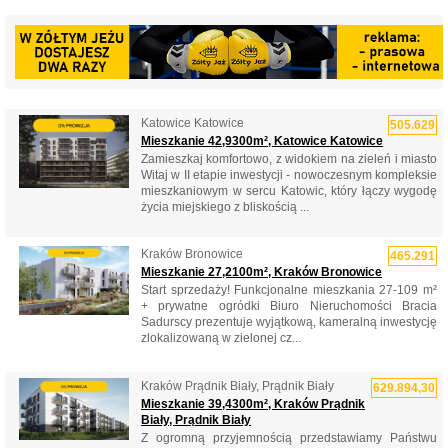
Katowice Katowice
505.629
Mieszkanie 42,9300m², Katowice Katowice
Zamieszkaj komfortowo, z widokiem na zieleń i miasto
Witaj w II etapie inwestycji - nowoczesnym kompleksie
mieszkaniowym w sercu Katowic, który łączy wygodę
życia miejskiego z bliskością ...
Kraków Bronowice
465.291
Mieszkanie 27,2100m², Kraków Bronowice
Start sprzedaży! Funkcjonalne mieszkania 27-109 m²
+ prywatne ogródki Biuro Nieruchomości Bracia
Sadurscy prezentuje wyjątkową, kameralną inwestycję
zlokalizowaną w zielonej cz...
Kraków Prądnik Biały, Prądnik Biały
629.894,30
Mieszkanie 39,4300m², Kraków Prądnik
Biały, Prądnik Biały
Z ogromną przyjemnością przedstawiamy Państwu