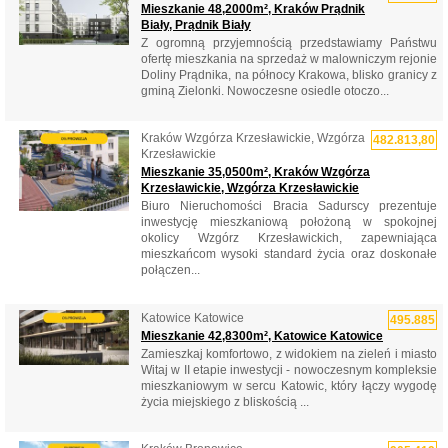
Mieszkanie 48,2000m², Kraków Prądnik
Biały, Prądnik Biały
Z ogromną przyjemnością przedstawiamy Państwu
ofertę mieszkania na sprzedaż w malowniczym rejonie
Doliny Prądnika, na północy Krakowa, blisko granicy z
gminą Zielonki. Nowoczesne osiedle otoczo...
Kraków Wzgórza Krzesławickie, Wzgórza
482.813,80
Krzesławickie
Mieszkanie 35,0500m², Kraków Wzgórza
Krzesławickie, Wzgórza Krzesławickie
Biuro Nieruchomości Bracia Sadurscy prezentuje
inwestycję mieszkaniową położoną w spokojnej
okolicy Wzgórz Krzesławickich, zapewniająca
mieszkańcom wysoki standard życia oraz doskonałe
połączen...
Katowice Katowice
495.885
Mieszkanie 42,8300m², Katowice Katowice
Zamieszkaj komfortowo, z widokiem na zieleń i miasto
Witaj w II etapie inwestycji - nowoczesnym kompleksie
mieszkaniowym w sercu Katowic, który łączy wygodę
życia miejskiego z bliskością ...