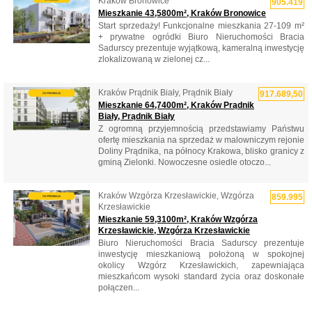
Kraków Bronowice
905.419
Mieszkanie 43,5800m², Kraków Bronowice
Start sprzedaży! Funkcjonalne mieszkania 27-109 m²
+ prywatne ogródki Biuro Nieruchomości Bracia
Sadurscy prezentuje wyjątkową, kameralną inwestycję
zlokalizowaną w zielonej cz...
Kraków Prądnik Biały, Prądnik Biały
917.689,50
Mieszkanie 64,7400m², Kraków Prądnik
Biały, Prądnik Biały
Z ogromną przyjemnością przedstawiamy Państwu
ofertę mieszkania na sprzedaż w malowniczym rejonie
Doliny Prądnika, na północy Krakowa, blisko granicy z
gminą Zielonki. Nowoczesne osiedle otoczo...
Kraków Wzgórza Krzesławickie, Wzgórza
859.995
Krzesławickie
Mieszkanie 59,3100m², Kraków Wzgórza
Krzesławickie, Wzgórza Krzesławickie
Biuro Nieruchomości Bracia Sadurscy prezentuje
inwestycję mieszkaniową położoną w spokojnej
okolicy Wzgórz Krzesławickich, zapewniająca
mieszkańcom wysoki standard życia oraz doskonałe
połączen...