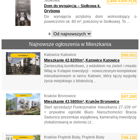
Siołkowa
Cena
4.000 PLN
Dom do wynajęcia – Siołkowa k.
Grybowa
Do wynajęcia przytulny dom wolnostojący o
powierzchni ok. 80 m², położony w Siołkowej. To ...
Najnowsze ogłoszenia w Mieszkania
Katowice Katowice
500.051
Mieszkanie 42,8200m², Katowice Katowice
Zamieszkaj komfortowo, z widokiem na zieleń i miasto
Witaj w II etapie inwestycji - nowoczesnym kompleksie
mieszkaniowym w sercu Katowic, który łączy wygodę
życia miejskiego z bliskością ...
Kraków Bronowice
697.280
Mieszkanie 43,5800m², Kraków Bronowice
Start sprzedaży! Funkcjonalne mieszkania 27-109 m²
+ prywatne ogródki Biuro Nieruchomości Bracia
Sadurscy prezentuje wyjątkową, kameralną inwestycję
zlokalizowaną w zielonej cz...
Kraków Prądnik Biały, Prądnik Biały
706.130