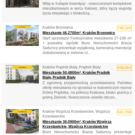
Witaj w II etapie inwestycji - nowoczesnym kompleksie
mieszkaniowym w sercu Katowic, który łączy wygodę
życia miejskiego z bliskością ...
Kraków Bronowice
740.320
Mieszkanie 46,2700m², Kraków Bronowice
Start sprzedaży! Funkcjonalne mieszkania 27-109 m²
+ prywatne ogródki Biuro Nieruchomości Bracia
Sadurscy prezentuje wyjątkową, kameralną inwestycję
zlokalizowaną w zielonej cz...
Kraków Prądnik Biały, Prądnik Biały
848.064
Mieszkanie 50,4800m², Kraków Prądnik
Biały, Prądnik Biały
Z ogromną przyjemnością przedstawiamy Państwu
ofertę mieszkania na sprzedaż w malowniczym rejonie
Doliny Prądnika, na północy Krakowa, blisko granicy z
gminą Zielonki. Nowoczesne osiedle otoczo...
Kraków Wzgórza Krzesławickie, Wzgórza
541.350
Krzesławickie
Mieszkanie 36,0900m², Kraków Wzgórza
Krzesławickie, Wzgórza Krzesławickie
Biuro Nieruchomości Bracia Sadurscy prezentuje