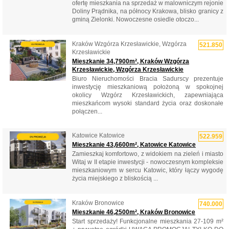
ofertę mieszkania na sprzedaż w malowniczym rejonie
Doliny Prądnika, na północy Krakowa, blisko granicy z
gminą Zielonki. Nowoczesne osiedle otoczo...
Kraków Wzgórza Krzesławickie, Wzgórza
521.850
Krzesławickie
Mieszkanie 34,7900m², Kraków Wzgórza
Krzesławickie, Wzgórza Krzesławickie
Biuro Nieruchomości Bracia Sadurscy prezentuje
inwestycję mieszkaniową położoną w spokojnej
okolicy Wzgórz Krzesławickich, zapewniająca
mieszkańcom wysoki standard życia oraz doskonałe
połączen...
Katowice Katowice
522.959
Mieszkanie 43,6600m², Katowice Katowice
Zamieszkaj komfortowo, z widokiem na zieleń i miasto
Witaj w II etapie inwestycji - nowoczesnym kompleksie
mieszkaniowym w sercu Katowic, który łączy wygodę
życia miejskiego z bliskością ...
Kraków Bronowice
740.000
Mieszkanie 46,2500m², Kraków Bronowice
Start sprzedaży! Funkcjonalne mieszkania 27-109 m²