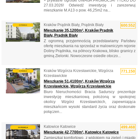
+ prywatne ogródki UWAGA PROMOCJA! TYLKO DO
27.03.2026! Odwiedź inwestycję i zarezerwuj
mieszkanie M.A13 o pow. 46,25m2 na...
Kraków Prądnik Biały, Prądnik Biały
600.552
Mieszkanie 35,1200m², Kraków Prądnik
Biały, Prądnik Biały
Z ogromną przyjemnością przedstawiamy Państwu
ofertę mieszkania na sprzedaż w malowniczym rejonie
Doliny Prądnika, na północy Krakowa, blisko granicy z
gminą Zielonki. Nowoczesne osiedle otoczo...
Kraków Wzgórza Krzesławickie, Wzgórza
771.150
Krzesławickie
Mieszkanie 51,4100m², Kraków Wzgórza
Krzesławickie, Wzgórza Krzesławickie
Biuro Nieruchomości Bracia Sadurscy prezentuje
inwestycję mieszkaniową położoną w spokojnej
okolicy Wzgórz Krzesławickich, zapewniająca
mieszkańcom wysoki standard życia oraz doskonałe
połączen...
Katowice Katowice
499.468
Mieszkanie 42,7700m², Katowice Katowice
Zamieszkaj komfortowo, z widokiem na zieleń i miasto