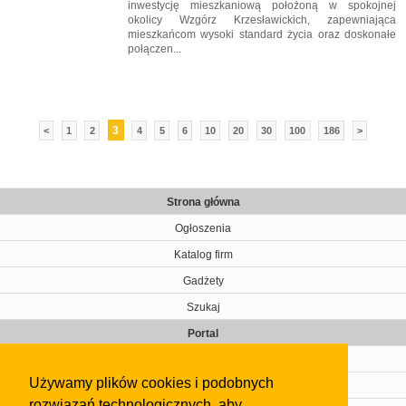
inwestycję mieszkaniową położoną w spokojnej
okolicy Wzgórz Krzesławickich, zapewniająca
mieszkańcom wysoki standard życia oraz doskonałe
połączen...
3
<
1
2
4
5
6
10
20
30
100
186
>
Strona główna
Ogłoszenia
Katalog firm
Gadżety
Szukaj
Portal
Cennik
Używamy plików cookies i podobnych
Kontakt
rozwiązań technologicznych, aby