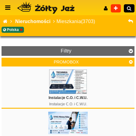
Nieruchomości
Mieszkania(3703)
Polska
Wyszukiwanie zaawansowane
Filtry
PROMOBOX
Cena
Instalacje C.O. i C.W.U.
Instalacje C.O. i C.W.U.