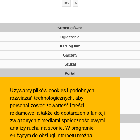
185
>
Strona główna
Ogłoszenia
Katalog firm
Gadżety
Szukaj
Portal
Cennik
Używamy plików cookies i podobnych
Kontakt
rozwiązań technologicznych, aby
Regulamin
personalizować zawartość i treści
Pomoc
reklamowe, a także do dostarczenia funkcji
Gazeta
związanych z mediami społecznościowymi i
analizy ruchu na stronie. W programie
Olkusz
służącym do obsługi internetu można
Kontakt