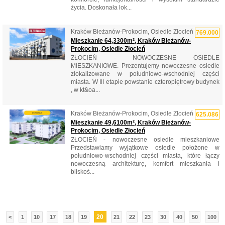
życia. Doskonała lok...
Kraków Bieżanów-Prokocim, Osiedle Złocień
769.000
Mieszkanie 64,3300m², Kraków Bieżanów-
Prokocim, Osiedle Złocień
ZŁOCIEŃ - NOWOCZESNE OSIEDLE
MIESZKANIOWE. Prezentujemy nowoczesne osiedle
zlokalizowane w południowo-wschodniej części
miasta. W III etapie powstanie czteropiętrowy budynek
, w kt&oa...
Kraków Bieżanów-Prokocim, Osiedle Złocień
625.086
Mieszkanie 49,6100m², Kraków Bieżanów-
Prokocim, Osiedle Złocień
ZŁOCIEŃ - nowoczesne osiedle mieszkaniowe
Przedstawiamy wyjątkowe osiedle położone w
południowo-wschodniej części miasta, które łączy
nowoczesną architekturę, komfort mieszkania i
bliskoś...
20
<
1
10
17
18
19
21
22
23
30
40
50
100