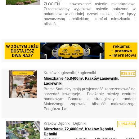
ZŁOCIEŃ - nowoczesne osiedle mieszkaniowe
Przedstawiamy wyjątkowe osiedle położone w
południowo-wschodniej części miasta, które łączy
nowoczesną architekturę, komfort mieszkania i
bliskoś...
Kraków Łagiewniki, Łagiewniki
838.872
Mieszkanie 45,8400m², Kraków Łagiewniki,
Łagiewniki
Bracia Sadurscy mają przyjemność zaprezentować na
sprzedaż inwestycję . Położenie między centrum
handlowym Bonarka a strategicznym rondem
Matecznego zapewnia bliskość malowniczego
Podgórza. Łat...
Kraków Dębniki , Dębniki
1.194.600
Mieszkanie 72,4000m², Kraków Dębniki ,
Dębniki