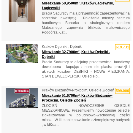
Mieszkanie 50,9500m², Kraków Łagiewniki,
Łagiewniki
Bracia Sadurscy mają przyjemność zaprezentować na
sprzedaż inwestycję . Położenie między centrum
handlowym Bonarka a strategicznym rondem
Matecznego zapewnia bliskość malowniczego
Podgórza. Łat...
Kraków Dębniki , Dębniki
619.731
Mieszkanie 32,7900m², Kraków Dębniki ,
Dębniki
Bracia Sadurscy to oficjalny przedstawiciel handlowy
dewelopera - kupując z nami nie płacisz prowizji i
ukrytych kosztów. DEBNIKI - NOWE MIESZKANIA,
STAN DEWELOPERSKI. Osiedle p...
Kraków Bieżanów-Prokocim, Osiedle Złocień
599.000
Mieszkanie 51,6700m², Kraków Bieżanów-
Prokocim, Osiedle Złocień
ZŁOCIEŃ - NOWOCZESNE OSIEDLE
MIESZKANIOWE. Prezentujemy nowoczesne osiedle
zlokalizowane w południowo-wschodniej części
miasta. W III etapie powstanie czteropiętrowy budynek
, w kt&oa...