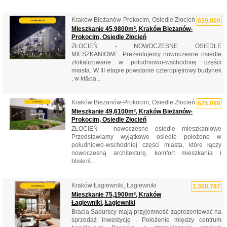
Kraków Bieżanów-Prokocim, Osiedle Złocień
639.000
Mieszkanie 45,9800m², Kraków Bieżanów-
Prokocim, Osiedle Złocień
ZŁOCIEŃ - NOWOCZESNE OSIEDLE
MIESZKANIOWE. Prezentujemy nowoczesne osiedle
zlokalizowane w południowo-wschodniej części
miasta. W III etapie powstanie czteropiętrowy budynek
, w kt&oa...
Kraków Bieżanów-Prokocim, Osiedle Złocień
625.086
Mieszkanie 49,6100m², Kraków Bieżanów-
Prokocim, Osiedle Złocień
ZŁOCIEŃ - nowoczesne osiedle mieszkaniowe
Przedstawiamy wyjątkowe osiedle położone w
południowo-wschodniej części miasta, które łączy
nowoczesną architekturę, komfort mieszkania i
bliskoś...
Kraków Łagiewniki, Łagiewniki
1.300.787
Mieszkanie 75,1900m², Kraków
Łagiewniki, Łagiewniki
Bracia Sadurscy mają przyjemność zaprezentować na
sprzedaż inwestycję . Położenie między centrum