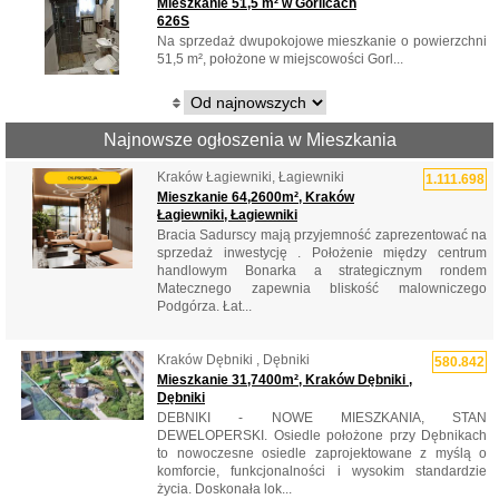
Mieszkanie 51,5 m² w Gorlicach
626S
Na sprzedaż dwupokojowe mieszkanie o powierzchni
51,5 m², położone w miejscowości Gorl...
Najnowsze ogłoszenia w Mieszkania
Kraków Łagiewniki, Łagiewniki
1.111.698
Mieszkanie 64,2600m², Kraków
Łagiewniki, Łagiewniki
Bracia Sadurscy mają przyjemność zaprezentować na
sprzedaż inwestycję . Położenie między centrum
handlowym Bonarka a strategicznym rondem
Matecznego zapewnia bliskość malowniczego
Podgórza. Łat...
Kraków Dębniki , Dębniki
580.842
Mieszkanie 31,7400m², Kraków Dębniki ,
Dębniki
DEBNIKI - NOWE MIESZKANIA, STAN
DEWELOPERSKI. Osiedle położone przy Dębnikach
to nowoczesne osiedle zaprojektowane z myślą o
komforcie, funkcjonalności i wysokim standardzie
życia. Doskonała lok...