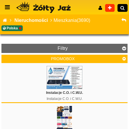
Nieruchomości
Mieszkania(3690)
Polska
Wyszukiwanie zaawansowane
Filtry
PROMOBOX
Cena
Instalacje C.O. i C.W.U.
Instalacje C.O. i C.W.U.