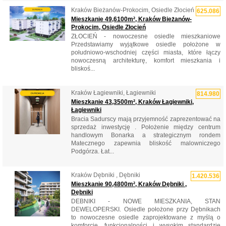
Kraków Bieżanów-Prokocim, Osiedle Złocień
625.086
Mieszkanie 49,6100m², Kraków Bieżanów-
Prokocim, Osiedle Złocień
ZŁOCIEŃ - nowoczesne osiedle mieszkaniowe
Przedstawiamy wyjątkowe osiedle położone w
południowo-wschodniej części miasta, które łączy
nowoczesną architekturę, komfort mieszkania i
bliskoś...
Kraków Łagiewniki, Łagiewniki
814.980
Mieszkanie 43,3500m², Kraków Łagiewniki,
Łagiewniki
Bracia Sadurscy mają przyjemność zaprezentować na
sprzedaż inwestycję . Położenie między centrum
handlowym Bonarka a strategicznym rondem
Matecznego zapewnia bliskość malowniczego
Podgórza. Łat...
Kraków Dębniki , Dębniki
1.420.536
Mieszkanie 90,4800m², Kraków Dębniki ,
Dębniki
DEBNIKI - NOWE MIESZKANIA, STAN
DEWELOPERSKI. Osiedle położone przy Dębnikach
to nowoczesne osiedle zaprojektowane z myślą o
komforcie, funkcjonalności i wysokim standardzie