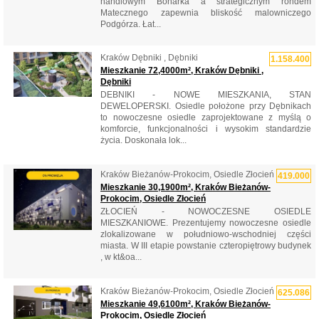
handlowym Bonarka a strategicznym rondem
Matecznego zapewnia bliskość malowniczego
Podgórza. Łat...
Kraków Dębniki , Dębniki
1.158.400
Mieszkanie 72,4000m², Kraków Dębniki ,
Dębniki
DEBNIKI - NOWE MIESZKANIA, STAN
DEWELOPERSKI. Osiedle położone przy Dębnikach
to nowoczesne osiedle zaprojektowane z myślą o
komforcie, funkcjonalności i wysokim standardzie
życia. Doskonała lok...
Kraków Bieżanów-Prokocim, Osiedle Złocień
419.000
Mieszkanie 30,1900m², Kraków Bieżanów-
Prokocim, Osiedle Złocień
ZŁOCIEŃ - NOWOCZESNE OSIEDLE
MIESZKANIOWE. Prezentujemy nowoczesne osiedle
zlokalizowane w południowo-wschodniej części
miasta. W III etapie powstanie czteropiętrowy budynek
, w kt&oa...
Kraków Bieżanów-Prokocim, Osiedle Złocień
625.086
Mieszkanie 49,6100m², Kraków Bieżanów-
Prokocim, Osiedle Złocień