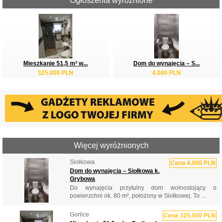
Ogłoszenia wyróżnione
Mieszkanie 51,5 m² w...
Dom do wynajęcia – S...
325.000 PLN
4.000 PLN
Więcej wyróżnionych
Siołkowa
Cena
4.000 PLN
Dom do wynajęcia – Siołkowa k.
Grybowa
Do wynajęcia przytulny dom wolnostojący o
powierzchni ok. 80 m², położony w Siołkowej. To ...
Gorlice
Cena
325.000 PLN