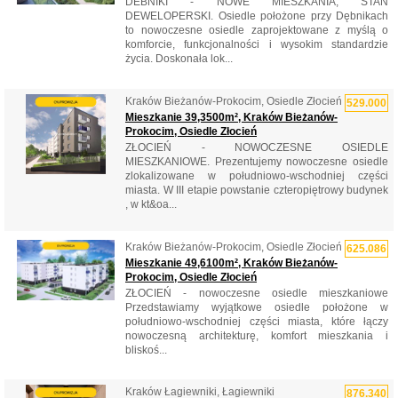
DEBNIKI - NOWE MIESZKANIA, STAN
DEWELOPERSKI. Osiedle położone przy Dębnikach
to nowoczesne osiedle zaprojektowane z myślą o
komforcie, funkcjonalności i wysokim standardzie
życia. Doskonała lok...
Kraków Bieżanów-Prokocim, Osiedle Złocień
529.000
Mieszkanie 39,3500m², Kraków Bieżanów-
Prokocim, Osiedle Złocień
ZŁOCIEŃ - NOWOCZESNE OSIEDLE
MIESZKANIOWE. Prezentujemy nowoczesne osiedle
zlokalizowane w południowo-wschodniej części
miasta. W III etapie powstanie czteropiętrowy budynek
, w kt&oa...
Kraków Bieżanów-Prokocim, Osiedle Złocień
625.086
Mieszkanie 49,6100m², Kraków Bieżanów-
Prokocim, Osiedle Złocień
ZŁOCIEŃ - nowoczesne osiedle mieszkaniowe
Przedstawiamy wyjątkowe osiedle położone w
południowo-wschodniej części miasta, które łączy
nowoczesną architekturę, komfort mieszkania i
bliskoś...
Kraków Łagiewniki, Łagiewniki
876.340