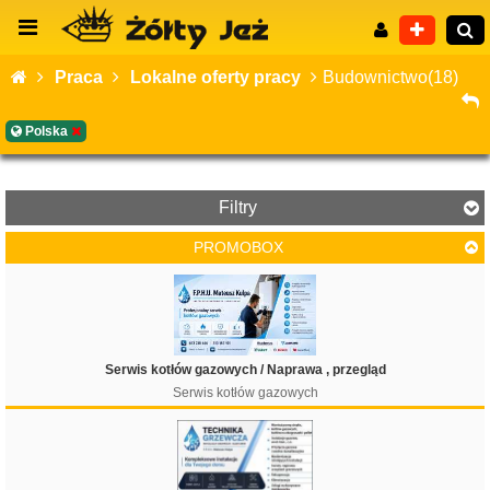
Praca
Lokalne oferty pracy
Budownictwo(18)
Polska
Wyszukiwanie zaawansowane
Filtry
PROMOBOX
Filtruj
Serwis kotłów gazowych / Naprawa , przegląd
Serwis kotłów gazowych