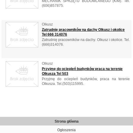
MECHANIK SPRZĘTU BUDOWLANEGO (K/M). Tel.
(606)857875.
Olkusz
Zatrudnię pracowników na dachy Olkusz i okolice
Tel 666 314076
Zatrudnię pracowników na dachy. Olkusz i okolice. Tel.
(666)314076.
Olkusz
Przyjmę do ociepleń budynków praca na terenie
Olkusza Tel 503
Przyjmę do ociepleń budynków, praca na terenie
Olkusza. Tel.(503)115995.
Strona główna
Ogłoszenia