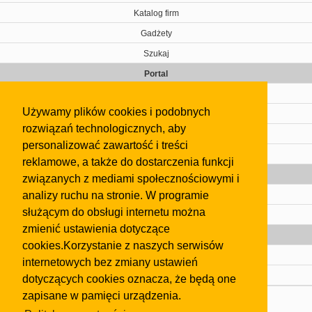
Katalog firm
Gadżety
Szukaj
Portal
Cennik
Używamy plików cookies i podobnych
Kontakt
rozwiązań technologicznych, aby
Regulamin
personalizować zawartość i treści
Pomoc
reklamowe, a także do dostarczenia funkcji
Gazeta
związanych z mediami społecznościowymi i
analizy ruchu na stronie. W programie
Olkusz
służącym do obsługi internetu można
Kontakt
zmienić ustawienia dotyczące
Strefa dla biznesu
cookies.Korzystanie z naszych serwisów
Biura nieruchomości
internetowych bez zmiany ustawień
Dealerzy i autokomisy
dotyczących cookies oznacza, że będą one
zapisane w pamięci urządzenia.
Skontaktuj się z nami