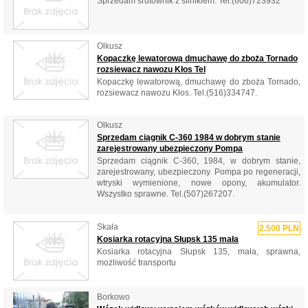
Sprzedam śrutownik z silnikiem. Tel.(606)723932
Olkusz
Kopaczkę lewatorową dmuchawę do zboża Tornado
rozsiewacz nawozu Kłos Tel
Kopaczkę lewatorową, dmuchawę do zboża Tornado,
rozsiewacz nawozu Kłos. Tel.(516)334747.
Olkusz
Sprzedam ciągnik C-360 1984 w dobrym stanie
zarejestrowany ubezpieczony Pompa
Sprzedam ciągnik C-360, 1984, w dobrym stanie,
zarejestrowany, ubezpieczony. Pompa po regeneracji,
wtryski wymienione, nowe opony, akumulator.
Wszystko sprawne. Tel.(507)267207.
Skała
2.500 PLN
Kosiarka rotacyjna Słupsk 135 mała
Kosiarka rotacyjna Słupsk 135, mała, sprawna,
możliwość transportu
Borkowo