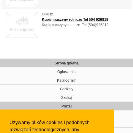
Olkusz
Kupię maszyny rolnicze Tel 504 926819
Kupię maszyny rolnicze. Tel.(504)926819.
Strona główna
Ogłoszenia
Katalog firm
Gadżety
Szukaj
Portal
Cennik
Używamy plików cookies i podobnych
Kontakt
rozwiązań technologicznych, aby
Regulamin