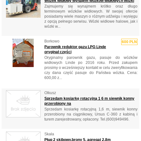
Wózek widłowy wynajem wózków widłowych wózki
Zajmujemy się wynajmem krótko oraz długo
terminowym wózków widłowych. W swojej ofercie
posiadamy wiele maszyn o różnym udźwigu i wysięgu
z opcją pełnego serwisu. Wózki widłowe halowe, jak i
wózki w...
Borkowo
600 PLN
Parownik reduktor gazu LPG Linde
oryginał części
Oryginalny parownik gazu, pasuje do wózków
widłowych Linde po 2016 roku. Przed zakupem
prosimy o wcześniejszy kontakt w celu zweryfikowania
czy dana część pasuje do Państwa wózka. Cena:
600,00 z...
Olkusz
Sprzedam kosiarkę rotacyjną 1 6 m siewnik konny
przerobiony na
Sprzedam kosiarkę rotacyjną 1,6 m, siewnik konny
przerobiony na ciągnikowy, Ursus C-360 z kabiną i
turem zarejestrowany, opłacony. Tel.(600)949496.
Skała
Pług 2 skibowy,brony 5, agregat 2,8m