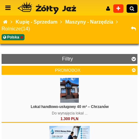
Kupię - Sprzedam
Maszyny - Narzędzia
Rolnicze(14)
Polska
Wyszukiwanie zaawansowane
Filtry
PROMOBOX
Cena
Lokal handlowo-usługowy 40 m² – Chrzanów
Do wynajęcia lokal ...
1.300 PLN
Filtruj