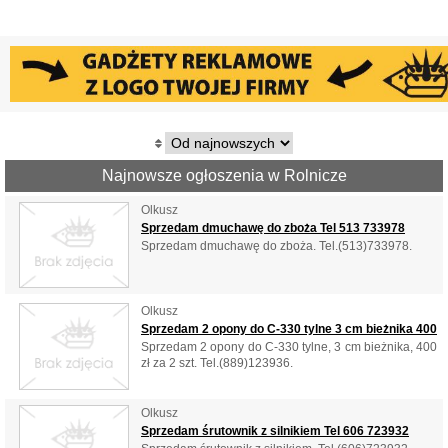
Najnowsze ogłoszenia w Rolnicze
Olkusz
Sprzedam dmuchawę do zboża Tel 513 733978
Sprzedam dmuchawę do zboża. Tel.(513)733978.
Olkusz
Sprzedam 2 opony do C-330 tylne 3 cm bieżnika 400
Sprzedam 2 opony do C-330 tylne, 3 cm bieżnika, 400
zł za 2 szt. Tel.(889)123936.
Olkusz
Sprzedam śrutownik z silnikiem Tel 606 723932