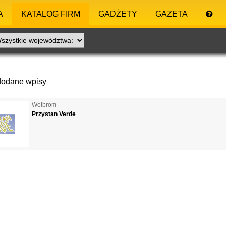
A
KATALOG FIRM
GADŻETY
GAZETA
dodane wpisy
Wolbrom
Przystan Verde