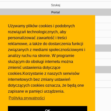
Szukaj
Portal
Cennik
Używamy plików cookies i podobnych
Kontakt
rozwiązań technologicznych, aby
Regulamin
personalizować zawartość i treści
Pomoc
reklamowe, a także do dostarczenia funkcji
Gazeta
związanych z mediami społecznościowymi i
analizy ruchu na stronie. W programie
Olkusz
służącym do obsługi internetu można
Kontakt
zmienić ustawienia dotyczące
Strefa dla biznesu
cookies.Korzystanie z naszych serwisów
Biura nieruchomości
internetowych bez zmiany ustawień
Dealerzy i autokomisy
dotyczących cookies oznacza, że będą one
zapisane w pamięci urządzenia.
Skontaktuj się z nami
Polityka prywatności
Korzystanie z tej strony oznacza akceptację postanowień
regulaminu
i
Polityki Prywatności
.
Klauzula FB
OK