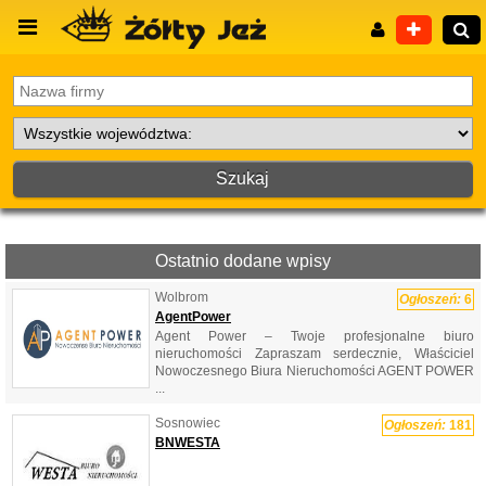
Wyszukiwanie zaawansowane
Ostatnio dodane wpisy
Wolbrom
Ogłoszeń:
6
AgentPower
Agent Power – Twoje profesjonalne biuro
nieruchomości Zapraszam serdecznie, Właściciel
Nowoczesnego Biura Nieruchomości AGENT POWER
...
Sosnowiec
Ogłoszeń:
181
BNWESTA