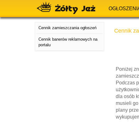
OGŁOSZENI
Cennik zamieszczania ogłoszeń
Cennik za
Cennik banerów reklamowych na
portalu
Poniżej z
zamieszcza
Podczas pr
użytkowni
dla osób k
musieli g
plany prze
wykupujem