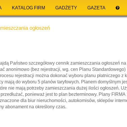
A
KATALOG FIRM
GADŻETY
GAZETA
mieszczania ogłoszeń
najdą Państwo szczegółowy cennik zamieszczania ogłoszeń na
ć anonimowo (bez rejestracji, wg. cen Planu Standardowego) l
ocesu rejestracji można dokonać wyboru planu płatniczego z 
cy mają do wyboru 5 planów taryfowych. Planem domyślnym jes
tóre nie mają potrzeby zamieszczania dużej ilości ogłoszeń. Uż
o przedłużać, ponieważ jest to plan bezterminowy. Plany FIRM
znaczone dla biur nieruchomości, autokomisów, sklepów interne
y abonament na określony czas.