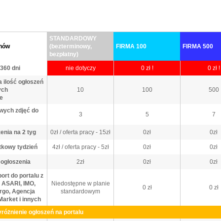
STANDARDOWY
anów
(bezterminowy,
FIRMA 100
FIRMA 500
bezpłatny)
360 dni
nie dotyczy
0 zł !
0 zł !
 ilość ogłoszeń
ych
10
100
500
e
wych zdjęć do
3
5
7
enia na 2 tyg
0zł / oferta pracy - 15zł
0zł
0zł
tkowy tydzień
4zł / oferta pracy - 5zł
0zł
0zł
ogłoszenia
2zł
0zł
0zł
ort do portalu z
 ASARI, IMO,
Niedostępne w planie
0 zł
0 zł
irgo, Agencja
standardowym
Market i innych
yróżnienie ogłoszeń na portalu