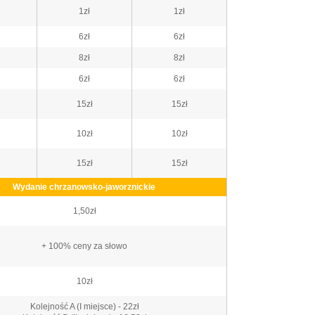
1zł
1zł
6zł
6zł
8zł
8zł
6zł
6zł
15zł
15zł
10zł
10zł
15zł
15zł
Wydanie chrzanowsko-jaworznickie
1,50zł
+ 100% ceny za słowo
10zł
Kolejność A (I miejsce) - 22zł