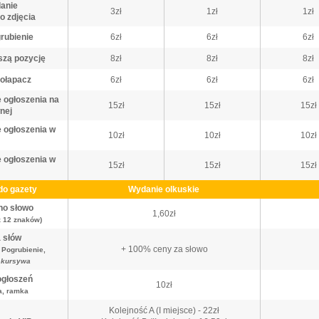
anie
3zł
1zł
1zł
 zdjęcia
rubienie
6zł
6zł
6zł
szą pozycję
8zł
8zł
8zł
zołapacz
6zł
6zł
6zł
 ogłoszenia na
15zł
15zł
15zł
nej
 ogłoszenia w
10zł
10zł
10zł
 ogłoszenia w
15zł
15zł
15zł
do gazety
Wydanie olkuskie
no słowo
1,60zł
ż 12 znaków)
 słów
+ 100% ceny za słowo
,
Pogrubienie
,
,
kursywa
ogłoszeń
10zł
ra, ramka
Kolejność A (I miejsce) - 22zł