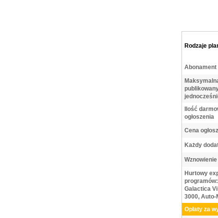
Rodzaje pl
Abonament 
Maksymalna
publikowan
jednocześni
Ilość darmo
ogłoszenia
Cena ogłosz
Każdy doda
Wznowienie 
Hurtowy exp
programów:
Galactica V
3000, Auto-
Opłaty za w