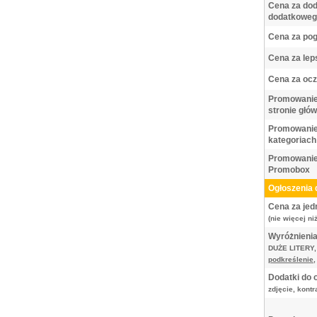
Cena za dod
dodatkowego
Cena za pog
Cena za lep
Cena za oc
Promowanie
stronie głów
Promowanie
kategoriach
Promowanie
Promobox
Ogłoszenia 
Cena za jed
(nie więcej ni
Wyróżnienia
DUŻE LITERY
podkreślenie
Dodatki do 
zdjęcie, kont