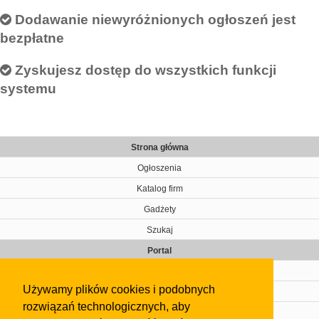
Dodawanie niewyróżnionych ogłoszeń jest
bezpłatne
Zyskujesz dostęp do wszystkich funkcji
systemu
Strona główna
Ogłoszenia
Katalog firm
Gadżety
Szukaj
Portal
Cennik
Używamy plików cookies i podobnych
Kontakt
rozwiązań technologicznych, aby
Regulamin