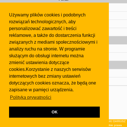
Cennik
Używamy plików cookies i podobnych
Kontakt
rozwiązań technologicznych, aby
Regulamin
personalizować zawartość i treści
Pomoc
reklamowe, a także do dostarczenia funkcji
Gazeta
związanych z mediami społecznościowymi i
analizy ruchu na stronie. W programie
Olkusz
służącym do obsługi internetu można
Kontakt
zmienić ustawienia dotyczące
Strefa dla biznesu
cookies.Korzystanie z naszych serwisów
Biura nieruchomości
internetowych bez zmiany ustawień
Dealerzy i autokomisy
dotyczących cookies oznacza, że będą one
zapisane w pamięci urządzenia.
Skontaktuj się z nami
Polityka prywatności
Korzystanie z tej strony oznacza akceptację postanowień
regulaminu
i
Polityki Prywatności
.
Klauzula FB
OK
© 2026Wydawnictwo NEON sp. z o.o. (dawniej: FIRMA NEON MAREK KLUCZEWSKI DARIUSZ
KRAWCZYK s.c.) z siedzibą w Olkuszu, ul.Żuradzka 15, 32-300 Olkusz . Wszystkie prawa