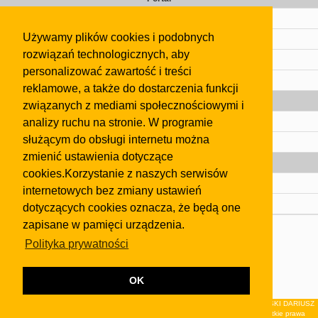
Cennik
Używamy plików cookies i podobnych
Kontakt
rozwiązań technologicznych, aby
Regulamin
personalizować zawartość i treści
Pomoc
reklamowe, a także do dostarczenia funkcji
Gazeta
związanych z mediami społecznościowymi i
analizy ruchu na stronie. W programie
Olkusz
służącym do obsługi internetu można
Kontakt
zmienić ustawienia dotyczące
Strefa dla biznesu
cookies.Korzystanie z naszych serwisów
Biura nieruchomości
internetowych bez zmiany ustawień
Dealerzy i autokomisy
dotyczących cookies oznacza, że będą one
zapisane w pamięci urządzenia.
Skontaktuj się z nami
Polityka prywatności
Korzystanie z tej strony oznacza akceptację postanowień
regulaminu
i
Polityki Prywatności
.
Klauzula FB
OK
© 2026Wydawnictwo NEON sp. z o.o. (dawniej: FIRMA NEON MAREK KLUCZEWSKI DARIUSZ
KRAWCZYK s.c.) z siedzibą w Olkuszu, ul.Żuradzka 15, 32-300 Olkusz . Wszystkie prawa