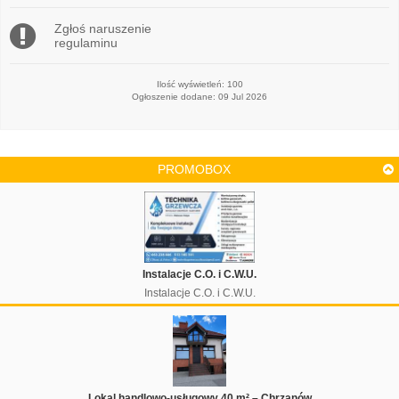
Zgłoś naruszenie
regulaminu
Ilość wyświetleń: 100
Ogłoszenie dodane: 09 Jul 2026
PROMOBOX
Instalacje C.O. i C.W.U.
Instalacje C.O. i C.W.U.
Lokal handlowo-usługowy 40 m² – Chrzanów