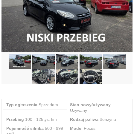
Typ ogłoszenia
Sprzedam
Stan nowy/używany
Używany
Przebieg
100 - 125tys. km
Rodzaj paliwa
Benzyna
Pojemność silnika
500 - 999
Model
Focus
cm3