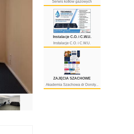
Serwis kotłów gazowych
Instalacje C.O. i C.W.U.
Instalacje C.O. i C.W.U.
ZAJĘCIA SZACHOWE
Akademia Szachowa dr Doroty...