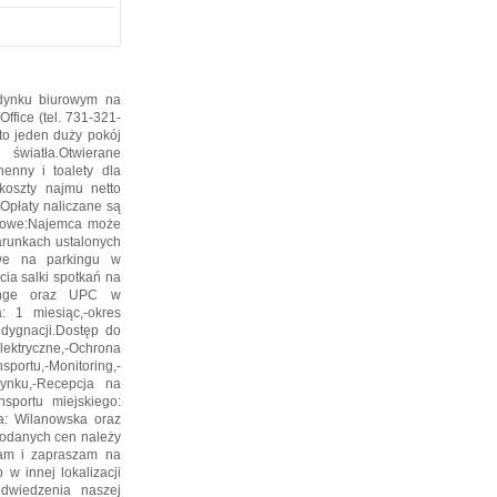
udynku biurowym na
fice (tel. 731-321-
 to jeden duży pokój
światła.Otwierane
enny i toalety dla
koszty najmu netto
Opłaty naliczane są
iurowe:Najemca może
warunkach ustalonych
owe na parkingu w
cia salki spotkań na
range oraz UPC w
: 1 miesiąc,-okres
dygnacji.Dostęp do
ektryczne,-Ochrona
ortu,-Monitoring,-
dynku,-Recepcja na
sportu miejskiego:
ra: Wilanowska oraz
podanych cen należy
cam i zapraszam na
w innej lokalizacji
odwiedzenia naszej