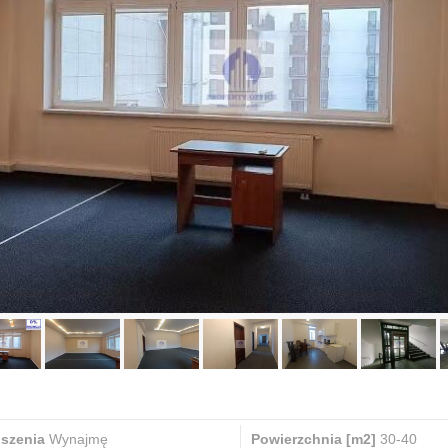
oszenia
Wynajmę
Powierzchnia [m2]
30-40