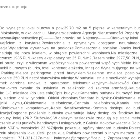
przez
agencja
Do wynajęcia: lokal biurowy o pow.39,70 m2 na 5 piętrze w kameralnym b
okotowie, w okolicach ul. Marynarskiejpoleca Agencja Nieruchomości Property Of
tarzyna@propertyoffice.pl)---------Bez prowizji od Najemcy----------Oferowany lokal
ejściem z korytarza.Powierzchnia z optymalnym dostępem naturalnego 
zacja.Wykładzina dywanowa na podłodze.Pomieszczenia socjalne (aneks kuch
najdują się poza lokalem, w obrębie powierzchni wspólnych.Na miesięczne 
:-czynsz: 1985 PLN,-koszty eksploatacyjne: 25 PLN/m2,Razem netto: 2977,50 PLN,
ni brutto, czyli z wliczonym współczynnikiem powierzchni wspólnych.Meble b
mebli biurowych (biurko, fotel, kontener, etażerka, inne) od Wynajmującego na 
ie.Parking:Miejsca parkingowe przed budynkiem.Naziemne mniejsca postoj
w cenie 250 PLN netto/ stanowisko/ miesiąc.W budynku istnieje możliwość wynaję
ernet: odrębna umowa z operatorem telekomunikacyjnym.-światłowód O
a:-okres trwania: do ustalenia, w zależności od zakresu aranżacji,-kaucja
a: 1-3 miesiące (do ustalenia)Opis budynku:Kameralny budynek biurowy.6 kon
, siedem dni w tygodniu. Obiekt chroniony.Standard budynku:-Okablowanie el
jniki dymu,-Okablowanie telefoniczne,-Centrala telefoniczna,-Kanały transp
a,-Okablowanie komputerowe,-Kable światłowodowe,-Kontrola dostępu do bu
lizacja:Dogodne położenie budynku gwarantuje łatwy dostęp do środków tran
tobusy, kolej (PKP Służewiec).W dalszym sąsiedztwie znajdują się stacje met
czenie wielu punktów handlowych i usługowych, z Galerią Mokotów włącznie.Do 
datek VAT w wysokości 23 %Zdjęcia pokazują ogólny standard budynku.Pole
celu obejrzenia lokaluJeśli poszukują Państwo powierzchni o innym metrażu lub 
ntakt:tel. 731-321-117e-mail: katarzyna@propertyoffice.pl ; Zapraszamy do 