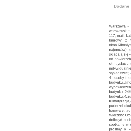
Dodane 
Warszawa - 
warszawskim M
117, mail: ka
biurowy z w
okna.Klimaty
najemców) z
składają się
od powierzch
skorzystać z 
indywidualn
sąsiedztwie; 
4 osoby.Int
budynku,Umow
wypowiedzeni
budynku 24/h
budynku,-Czu
Klimatyzacj
parterzeLoka
tramwaje, au
Wierzbno.Oto
doliczyć po
spotkanie w 
prosimy o ko