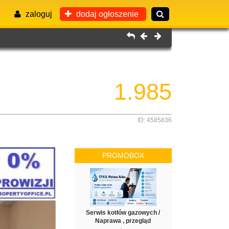
zaloguj
dodaj ogłoszenie
1.985
ID: 4585836
PROMOBOX
Serwis kotłów gazowych /
Naprawa , przegląd