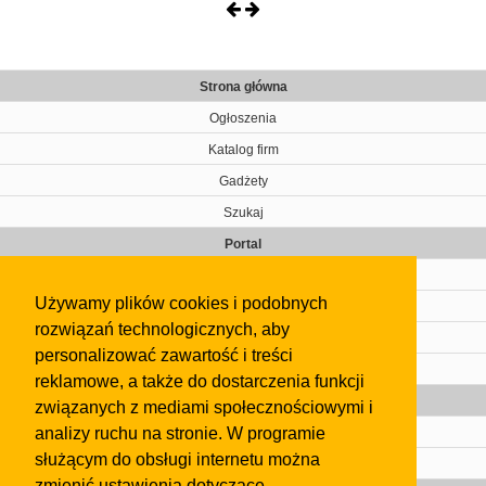
Strona główna
Ogłoszenia
Katalog firm
Gadżety
Szukaj
Portal
Cennik
Używamy plików cookies i podobnych
Kontakt
rozwiązań technologicznych, aby
Regulamin
personalizować zawartość i treści
Pomoc
reklamowe, a także do dostarczenia funkcji
Gazeta
związanych z mediami społecznościowymi i
analizy ruchu na stronie. W programie
Olkusz
służącym do obsługi internetu można
Kontakt
zmienić ustawienia dotyczące