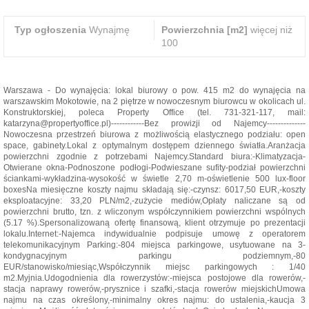
Typ ogłoszenia
Wynajmę
Powierzchnia [m2]
więcej niż
100
Warszawa - Do wynajęcia: lokal biurowy o pow. 415 m2 do wynajęcia na
warszawskim Mokotowie, na 2 piętrze w nowoczesnym biurowcu w okolicach ul.
Konstruktorskiej, poleca Property Office (tel. 731-321-117, mail:
katarzyna@propertyoffice.pl)------------Bez prowizji od Najemcy--------------
Nowoczesna przestrzeń biurowa z możliwością elastycznego podziału: open
space, gabinety.Lokal z optymalnym dostępem dziennego światła.Aranżacja
powierzchni zgodnie z potrzebami Najemcy.Standard biura:-Klimatyzacja-
Otwierane okna-Podnoszone podłogi-Podwieszane sufity-podział powierzchni
ściankami-wykładzina-wysokość w świetle 2,70 m-oświetlenie 500 lux-floor
boxesNa miesięczne koszty najmu składają się:-czynsz: 6017,50 EUR,-koszty
eksploatacyjne: 33,20 PLN/m2,-zużycie mediów,Opłaty naliczane są od
powierzchni brutto, tzn. z wliczonym współczynnikiem powierzchni wspólnych
(5.17 %).Spersonalizowaną ofertę finansową, klient otrzymuje po prezentacji
lokalu.Internet:-Najemca indywidualnie podpisuje umowę z operatorem
telekomunikacyjnym Parking:-804 miejsca parkingowe, usytuowane na 3-
kondygnacyjnym parkingu podziemnym,-80
EUR/stanowisko/miesiąc,Współczynnik miejsc parkingowych : 1/40
m2.Myjnia.Udogodnienia dla rowerzystów:-miejsca postojowe dla rowerów,-
stacja naprawy rowerów,-prysznice i szafki,-stacja rowerów miejskichUmowa
najmu na czas określony,-minimalny okres najmu: do ustalenia,-kaucja 3