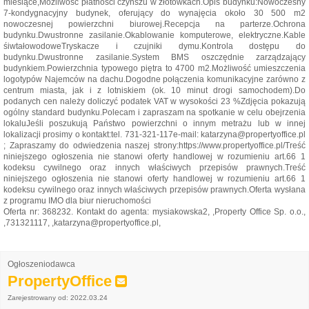
miesiące,Możliwość płatności czynszu w złotówkach.Opis budynku:Nowoczesny
7-kondygnacyjny budynek, oferujący do wynajęcia około 30 500 m2
nowoczesnej powierzchni biurowej.Recepcja na parterze.Ochrona
budynku.Dwustronne zasilanie.Okablowanie komputerowe, elektryczne.Kable
śiwtałowodoweTryskacze i czujniki dymu.Kontrola dostępu do
budynku.Dwustronne zasilanie.System BMS oszczędnie zarządzający
budynkiem.Powierzchnia typowego piętra to 4700 m2.Możliwość umieszczenia
logotypów Najemców na dachu.Dogodne połączenia komunikacyjne zarówno z
centrum miasta, jak i z lotniskiem (ok. 10 minut drogi samochodem).Do
podanych cen należy doliczyć podatek VAT w wysokości 23 %Zdjęcia pokazują
ogólny standard budynku.Polecam i zapraszam na spotkanie w celu obejrzenia
lokaluJeśli poszukują Państwo powierzchni o innym metrażu lub w innej
lokalizacji prosimy o kontakt:tel. 731-321-117e-mail: katarzyna@propertyoffice.pl
; Zapraszamy do odwiedzenia naszej strony:https://www.propertyoffice.pl/Treść
niniejszego ogłoszenia nie stanowi oferty handlowej w rozumieniu art.66 1
kodeksu cywilnego oraz innych właściwych przepisów prawnych.Treść
niniejszego ogłoszenia nie stanowi oferty handlowej w rozumieniu art.66 1
kodeksu cywilnego oraz innych właściwych przepisów prawnych.Oferta wysłana
z programu IMO dla biur nieruchomości
Oferta nr: 368232. Kontakt do agenta: mysiakowska2, ,Property Office Sp. o.o.,
,731321117, ,katarzyna@propertyoffice.pl,
Ogłoszeniodawca
PropertyOffice
Zarejestrowany od: 2022.03.24