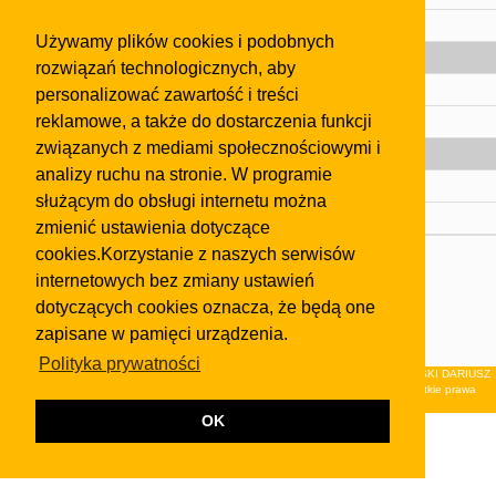
Pomoc
Używamy plików cookies i podobnych
Gazeta
rozwiązań technologicznych, aby
Olkusz
personalizować zawartość i treści
reklamowe, a także do dostarczenia funkcji
Kontakt
związanych z mediami społecznościowymi i
Strefa dla biznesu
analizy ruchu na stronie. W programie
Biura nieruchomości
służącym do obsługi internetu można
Dealerzy i autokomisy
zmienić ustawienia dotyczące
cookies.Korzystanie z naszych serwisów
Skontaktuj się z nami
internetowych bez zmiany ustawień
Korzystanie z tej strony oznacza akceptację postanowień
dotyczących cookies oznacza, że będą one
regulaminu
i
Polityki Prywatności
.
zapisane w pamięci urządzenia.
Klauzula FB
Polityka prywatności
© 2026Wydawnictwo NEON sp. z o.o. (dawniej: FIRMA NEON MAREK KLUCZEWSKI DARIUSZ
KRAWCZYK s.c.) z siedzibą w Olkuszu, ul.Żuradzka 15, 32-300 Olkusz . Wszystkie prawa
zastrzeżone.
OK