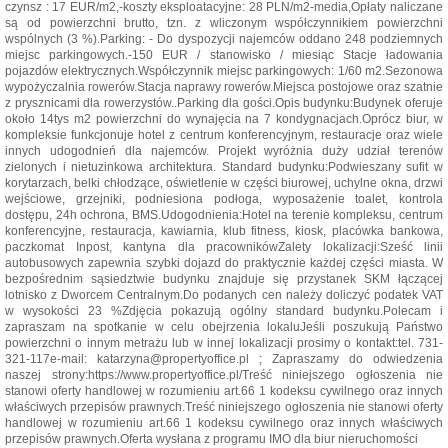
czynsz : 17 EUR/m2,-koszty eksploatacyjne: 28 PLN/m2-media,Opłaty naliczane
są od powierzchni brutto, tzn. z wliczonym współczynnikiem powierzchni
wspólnych (3 %).Parking: - Do dyspozycji najemców oddano 248 podziemnych
miejsc parkingowych.-150 EUR / stanowisko / miesiąc Stacje ładowania
pojazdów elektrycznych.Współczynnik miejsc parkingowych: 1/60 m2.Sezonowa
wypożyczalnia rowerów.Stacja naprawy rowerów.Miejsca postojowe oraz szatnie
z prysznicami dla rowerzystów..Parking dla gości.Opis budynku:Budynek oferuje
około 14tys m2 powierzchni do wynajęcia na 7 kondygnacjach.Oprócz biur, w
kompleksie funkcjonuje hotel z centrum konferencyjnym, restauracje oraz wiele
innych udogodnień dla najemców. Projekt wyróżnia duży udział terenów
zielonych i nietuzinkowa architektura. Standard budynku:Podwieszany sufit w
korytarzach, belki chłodzące, oświetlenie w części biurowej, uchylne okna, drzwi
wejściowe, grzejniki, podniesiona podłoga, wyposażenie toalet, kontrola
dostępu, 24h ochrona, BMS.Udogodnienia:Hotel na terenie kompleksu, centrum
konferencyjne, restauracja, kawiarnia, klub fitness, kiosk, placówka bankowa,
paczkomat Inpost, kantyna dla pracownikówZalety lokalizacji:Sześć linii
autobusowych zapewnia szybki dojazd do praktycznie każdej części miasta. W
bezpośrednim sąsiedztwie budynku znajduje się przystanek SKM łączącej
lotnisko z Dworcem Centralnym.Do podanych cen należy doliczyć podatek VAT
w wysokości 23 %Zdjęcia pokazują ogólny standard budynku.Polecam i
zapraszam na spotkanie w celu obejrzenia lokaluJeśli poszukują Państwo
powierzchni o innym metrażu lub w innej lokalizacji prosimy o kontakt:tel. 731-
321-117e-mail: katarzyna@propertyoffice.pl ; Zapraszamy do odwiedzenia
naszej strony:https://www.propertyoffice.pl/Treść niniejszego ogłoszenia nie
stanowi oferty handlowej w rozumieniu art.66 1 kodeksu cywilnego oraz innych
właściwych przepisów prawnych.Treść niniejszego ogłoszenia nie stanowi oferty
handlowej w rozumieniu art.66 1 kodeksu cywilnego oraz innych właściwych
przepisów prawnych.Oferta wysłana z programu IMO dla biur nieruchomości