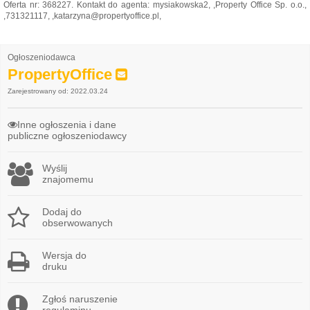
Oferta nr: 368227. Kontakt do agenta: mysiakowska2, ,Property Office Sp. o.o.,
,731321117, ,katarzyna@propertyoffice.pl,
Ogłoszeniodawca
PropertyOffice
Zarejestrowany od: 2022.03.24
Inne ogłoszenia i dane
publiczne ogłoszeniodawcy
Wyślij
znajomemu
Dodaj do
obserwowanych
Wersja do
druku
Zgłoś naruszenie
regulaminu