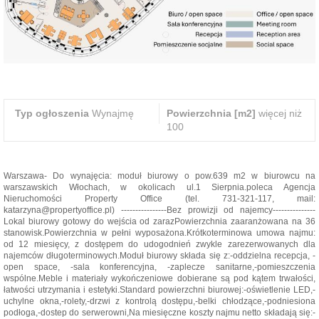
Typ ogłoszenia
Wynajmę
Powierzchnia [m2]
więcej niż
100
Warszawa- Do wynajęcia: moduł biurowy o pow.639 m2 w biurowcu na
warszawskich Włochach, w okolicach ul.1 Sierpnia.poleca Agencja
Nieruchomości Property Office (tel. 731-321-117, mail:
katarzyna@propertyoffice.pl) ----------------Bez prowizji od najemcy---------------
Lokal biurowy gotowy do wejścia od zarazPowierzchnia zaaranżowana na 36
stanowisk.Powierzchnia w pełni wyposażona.Krótkoterminowa umowa najmu:
od 12 miesięcy, z dostępem do udogodnień zwykle zarezerwowanych dla
najemców długoterminowych.Moduł biurowy składa się z:-oddzielna recepcja, -
open space, -sala konferencyjna, -zaplecze sanitarne,-pomieszczenia
wspólne.Meble i materiały wykończeniowe dobierane są pod kątem trwałości,
łatwości utrzymania i estetyki.Standard powierzchni biurowej:-oświetlenie LED,-
uchylne okna,-rolety,-drzwi z kontrolą dostępu,-belki chłodzące,-podniesiona
podłoga,-dostep do serwerowni,Na miesięczne koszty najmu netto składają się:-