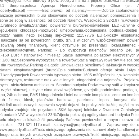
o wynajęcia: lokal biurowy o pow. 1606,73 m2 na 2 piętrze biurowca na warsz
l.1 Sierpnia.poleca Agencja Nieruchomości Property Office (tel. 73
pertyoffice.pl) ------------Bez prowizji od najemcy------------Dobrze zaplanowan
ranżację powierzchni biura stosowanie do potrzeb najemców: pomieszczenia
ączone ze sobą w zależności od potrzeb Najemcy. Wysokość: 2,92-2,97 m.Powier
uralnego światła.Standard powierzchni biurowej:-oświetlenie LED,-uchylne ok
tępu,-belki chłodzące,-możliwość umeblowania,-podniesiona podłoga,-dostę
koszty najmu netto składają się:-czynsz :21577,76 EUR,-koszty eksploat
 naliczane są od powierzchni brutto, tzn. z wliczonym współczynnikiem powie
izowaną ofertę finansową, klient otrzymuje po prezentacji lokalu.Interne
telekomunikacyjnym. Parking: - Do dyspozycji najemców oddano 248 p
.-150 EUR / stanowisko / miesiąc Stacje ładowania pojazdów elektrycznych.W
: 1/60 m2.Sezonowa wypożyczalnia rowerów.Stacja naprawy rowerów.Miejsca pos
 dla rowerzystów..Parking dla gości.Umowa:-czas określony-5 lat-kaucja w wysok
łatami eksploatacyjnymi (brutto)Opis budynku:Budynek oferuje około 14tys
 7 kondygnacjach.Powierzchnia typowego piętra: 1605 m2Oprócz biur, w kompleksi
nferencyjnym, restauracje oraz wiele innych udogodnień dla najemców. Projekt w
nych i nietuzinkowa architektura. Standard budynku:Podwieszany sufit w korytarza
 części biurowej, uchylne okna, drzwi wejściowe, grzejniki, podniesiona podłoga,
ępu, 24h ochrona, BMS.Udogodnienia:Hotel na terenie kompleksu, centrum konfere
klub fitness, kiosk, placówka bankowa, paczkomat Inpost, kantyna dla 
ześć linii autobusowych zapewnia szybki dojazd do praktycznie każdej części mi
budynku znajduje się przystanek SKM łączącej lotnisko z Dworcem Centraln
zyć podatek VAT w wysokości 23 %Zdjęcia pokazują ogólny standard budynku.Pol
celu obejrzenia lokaluJeśli poszukują Państwo powierzchni o innym metrażu lub 
ntakt:tel. 731-321-117e-mail: katarzyna@propertyoffice.pl ; Zapraszamy do 
//www.propertyoffice.pl/Treść niniejszego ogłoszenia nie stanowi oferty handlowej w
lnego oraz innych właściwych przepisów prawnych.Treść niniejszego ogłoszenia