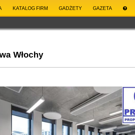
A
KATALOG FIRM
GADŻETY
GAZETA
awa Włochy