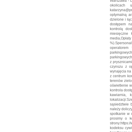
Warszawa - D
okolicach u
katarzyna@pro
optymalną a
dzielone i ł
dostępem nat
kontrolą dos
miesięczne 
media,Opłaty
%).Spersonal
operatorem 
parkingowych
parkingowych
z prysznicami
czynszu z op
wynajęcia na
z centrum ko
terenów zielo
oświetlenie w
kontrola dost
kawiarnia, 
lokalizacji:S
sąsiedztwie 
należy dolic
spotkanie w 
prosimy o ko
strony:https:
kodeksu cywi