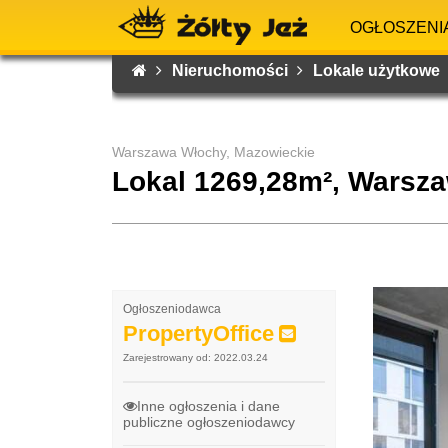
OGŁOSZENI
Nieruchomości
Lokale użytkowe
Warszawa Włochy, Mazowieckie
Lokal 1269,28m², Warsz
Ogłoszeniodawca
PropertyOffice
Zarejestrowany od: 2022.03.24
Inne ogłoszenia i dane
publiczne ogłoszeniodawcy