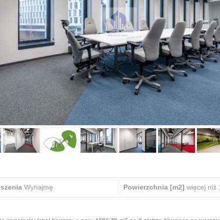
oszenia
Wynajmę
Powierzchnia [m2]
więcej niż