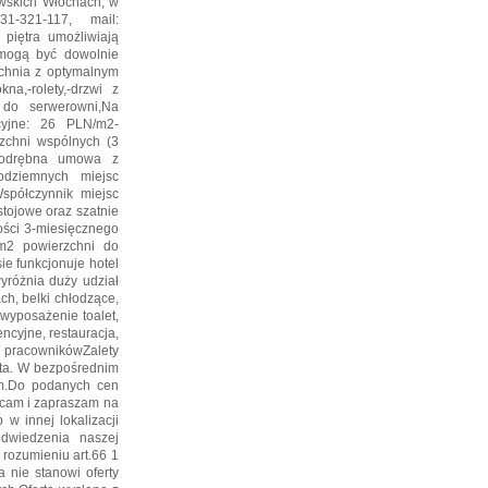
awskich Włochach, w
1-321-117, mail:
e piętra umożliwiają
 mogą być dowolnie
zchnia z optymalnym
na,-rolety,-drzwi z
p do serwerowni,Na
acyjne: 26 PLN/m2-
rzchni wspólnych (3
t: odrębna umowa z
odziemnych miejsc
spółczynnik miejsc
tojowe oraz szatnie
ości 3-miesięcznego
 m2 powierzchni do
e funkcjonuje hotel
yróżnia duży udział
ch, belki chłodzące,
 wyposażenie toalet,
ncyjne, restauracja,
pracownikówZalety
asta. W bezpośrednim
ym.Do podanych cen
ecam i zapraszam na
w innej lokalizacji
odwiedzenia naszej
 rozumieniu art.66 1
 nie stanowi oferty