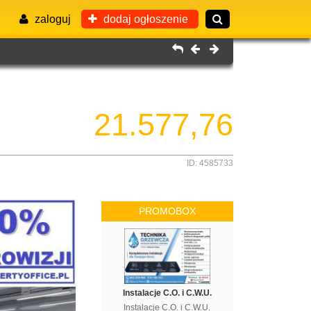
zaloguj
dodaj ogłoszenie
21.577,76
ID: 4585733
PROMOBOX
Instalacje C.O. i C.W.U.
Instalacje C.O. i C.W.U.