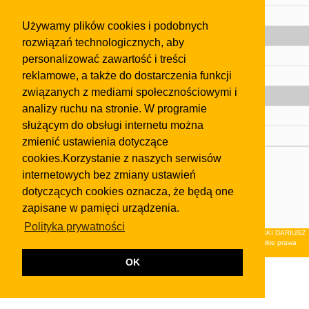
Pomoc
Używamy plików cookies i podobnych
Gazeta
rozwiązań technologicznych, aby
Olkusz
personalizować zawartość i treści
reklamowe, a także do dostarczenia funkcji
Kontakt
związanych z mediami społecznościowymi i
Strefa dla biznesu
analizy ruchu na stronie. W programie
Biura nieruchomości
służącym do obsługi internetu można
Dealerzy i autokomisy
zmienić ustawienia dotyczące
cookies.Korzystanie z naszych serwisów
Skontaktuj się z nami
internetowych bez zmiany ustawień
Korzystanie z tej strony oznacza akceptację postanowień
dotyczących cookies oznacza, że będą one
regulaminu
i
Polityki Prywatności
.
zapisane w pamięci urządzenia.
Klauzula FB
Polityka prywatności
© 2026Wydawnictwo NEON sp. z o.o. (dawniej: FIRMA NEON MAREK KLUCZEWSKI DARIUSZ
KRAWCZYK s.c.) z siedzibą w Olkuszu, ul.Żuradzka 15, 32-300 Olkusz . Wszystkie prawa
zastrzeżone.
OK