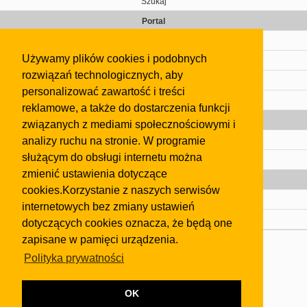
Szukaj
Portal
Cennik
Używamy plików cookies i podobnych
Kontakt
rozwiązań technologicznych, aby
Regulamin
personalizować zawartość i treści
Pomoc
reklamowe, a także do dostarczenia funkcji
Gazeta
związanych z mediami społecznościowymi i
analizy ruchu na stronie. W programie
Olkusz
służącym do obsługi internetu można
Kontakt
zmienić ustawienia dotyczące
Strefa dla biznesu
cookies.Korzystanie z naszych serwisów
Biura nieruchomości
internetowych bez zmiany ustawień
Dealerzy i autokomisy
dotyczących cookies oznacza, że będą one
zapisane w pamięci urządzenia.
Skontaktuj się z nami
Polityka prywatności
Korzystanie z tej strony oznacza akceptację postanowień
regulaminu
i
Polityki Prywatności
.
Klauzula FB
OK