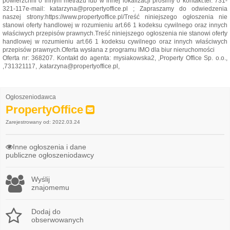
powierzchni o innym metrażu lub w innej lokalizacji prosimy o kontakt:tel. 731-
321-117e-mail: katarzyna@propertyoffice.pl ; Zapraszamy do odwiedzenia
naszej strony:https://www.propertyoffice.pl/Treść niniejszego ogłoszenia nie
stanowi oferty handlowej w rozumieniu art.66 1 kodeksu cywilnego oraz innych
właściwych przepisów prawnych.Treść niniejszego ogłoszenia nie stanowi oferty
handlowej w rozumieniu art.66 1 kodeksu cywilnego oraz innych właściwych
przepisów prawnych.Oferta wysłana z programu IMO dla biur nieruchomości
Oferta nr: 368207. Kontakt do agenta: mysiakowska2, ,Property Office Sp. o.o.,
,731321117, ,katarzyna@propertyoffice.pl,
Ogłoszeniodawca
PropertyOffice
Zarejestrowany od: 2022.03.24
Inne ogłoszenia i dane
publiczne ogłoszeniodawcy
Wyślij
znajomemu
Dodaj do
obserwowanych