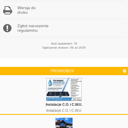
Wersja do
druku
Zgłoś naruszenie
regulaminu
Ilość wyświetleń: 78
Ogłoszenie dodane: 09 Jul 2026
PROMOBOX
Instalacje C.O. i C.W.U.
Instalacje C.O. i C.W.U.