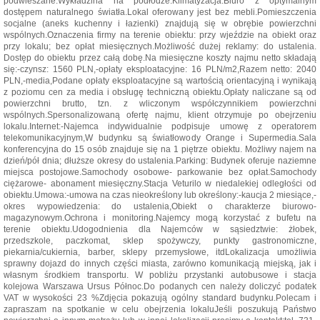
podwieszane.Wykładzina na podłodze.Klimatyzacja.Biuro z optymalnym
dostępem naturalnego światła.Lokal oferowany jest bez mebli.Pomieszczenia
socjalne (aneks kuchenny i łazienki) znajdują się w obrębie powierzchni
wspólnych.Oznaczenia firmy na terenie obiektu: przy wjeździe na obiekt oraz
przy lokalu; bez opłat miesięcznych.Możliwość dużej reklamy: do ustalenia.
Dostęp do obiektu przez całą dobę.Na miesięczne koszty najmu netto składają
się:-czynsz: 1560 PLN,-opłaty eksploatacyjne: 16 PLN/m2,Razem netto: 2040
PLN,-media,Podane opłaty eksploatacyjne są wartością orientacyjną i wynikają
z poziomu cen za media i obsługę techniczną obiektu.Opłaty naliczane są od
powierzchni brutto, tzn. z wliczonym współczynnikiem powierzchni
wspólnych.Spersonalizowaną ofertę najmu, klient otrzymuje po obejrzeniu
lokalu.Internet:-Najemca indywidualnie podpisuje umowę z operatorem
telekomunikacyjnym,W budynku są światłowody Orange i Supermedia.Sala
konferencyjna do 15 osób znajduje się na 1 piętrze obiektu. Możliwy najem na
dzień/pół dnia; dłuższe okresy do ustalenia.Parking: Budynek oferuje naziemne
miejsca postojowe.Samochody osobowe- parkowanie bez opłat.Samochody
ciężarowe- abonament miesięczny.Stacja Veturilo w niedalekiej odległości od
obiektu.Umowa:-umowa na czas nieokreślony lub określony:-kaucja 2 miesiące,-
okres wypowiedzenia: do ustalenia,Obiekt o charakterze biurowo-
magazynowym.Ochrona i monitoring.Najemcy mogą korzystać z bufetu na
terenie obiektu.Udogodnienia dla Najemców w sąsiedztwie: żłobek,
przedszkole, paczkomat, sklep spożywczy, punkty gastronomiczne,
piekarnia/cukiernia, barber, sklepy przemysłowe, itdLokalizacja umożliwia
sprawny dojazd do innych części miasta, zarówno komunikacją miejską, jak i
własnym środkiem transportu. W pobliżu przystanki autobusowe i stacja
kolejowa Warszawa Ursus Północ.Do podanych cen należy doliczyć podatek
VAT w wysokości 23 %Zdjęcia pokazują ogólny standard budynku.Polecam i
zapraszam na spotkanie w celu obejrzenia lokaluJeśli poszukują Państwo