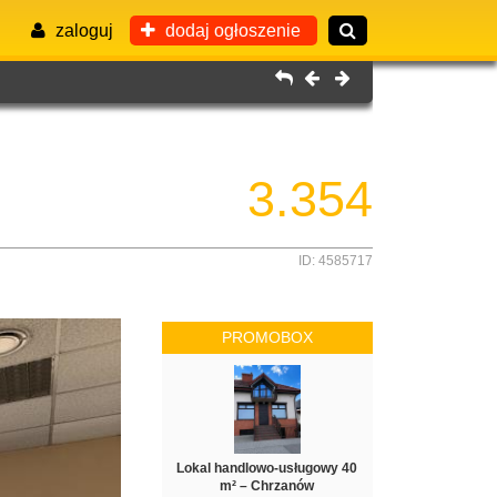
zaloguj
dodaj ogłoszenie
3.354
ID: 4585717
PROMOBOX
Lokal handlowo-usługowy 40
m² – Chrzanów