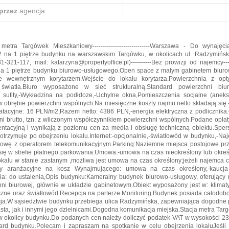
przez
agencja
i metra Targówek Mieszkaniowy----------------------------Warszawa - Do wynajęc
 na 1 piętrze budynku na warszawskim Targówku, w okolicach ul. Radzymiński
731-321-117, mail: katarzyna@propertyoffice.pl)----------Bez prowizji od najemcy---
a 1 piętrze budynku biurowo-usługowego.Open space z małym gabinetem biur
e wewnętrznym korytarzem.Wejście do lokalu korytarza.Powierzchnia z op
światła.Biuro wyposażone w sieć strukturalną.Standard powierzchni biurow
sufity,-Wykładzina na podłdoze,-Uchylne okna,Pomieszczenia socjalne (aneks
w obrębie powierzchni wspólnych.Na miesięczne koszty najmu netto składają się:
oatacyjne: 16 PLN/m2,Razem netto: 4386 PLN,-energia elektryczna z podlicznika.
ni brutto, tzn. z wliczonym współczynnikiem powierzchni wspólnych.Podane opłat
ientacyjną i wynikają z poziomu cen za media i obsługę techniczną obiektu.Sper
 otrzymuje po obejrzeniu lokalu.Internet:-opcjonalnie,-światłowód w budynku,-N
owę z operatorem telekomunikacyjnym.Parking:Naziemne miejsca postojowe prz
 się w strefie płatnego parkowania.Umowa:-umowa na czas nieokreślony lub okreś
okalu w stanie zastanym ,możliwa jest umowa na czas określony;jeżeli najemca 
ny aranżacyjne na kosz Wynajmującego: umowa na czas określony,-kaucja 
a: do ustalenia,Opis budynku:Kameralny budynek biurowo-usługowy, oferujący
ni biurowej, głównie w układzie gabinetowym.Obiekt wyposażony jest w: klimat
yczne oraz światłowód.Recepcja na parterze.Monitoring.Budynek posiada całodo
cja:W sąsiedztwie budynku przebiega ulica Radzymińska, zapewniająca dogodne
sta, jak i innymi jego dzielnicami.Dogodna komunikacja miejska.Stacja metra Ta
 w okolicy budynku.Do podanych cen należy doliczyć podatek VAT w wysokości 2
ard budynku.Polecam i zapraszam na spotkanie w celu obejrzenia lokaluJeśli