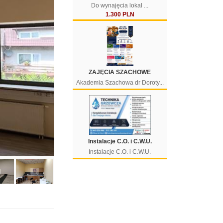
Do wynajęcia lokal ...
1.300 PLN
ZAJĘCIA SZACHOWE
Akademia Szachowa dr Doroty...
Instalacje C.O. i C.W.U.
Instalacje C.O. i C.W.U.