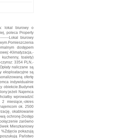
ia: lokal biurowy o
ej, poleca Property
-------Lokal biurowy
owym.Pomieszczenia
tymalnym dostępem
ej:-Klimatyzacja,-
 kuchenny, toalety)
-czynsz: 3354 PLN,-
Opłaty naliczane są
y eksploatacyjne są
sonalizowaną ofertę
ajemca indywidualnie
y obiekcie.Budynek
lony:jeżeli Najemca
chciałby wprowadzić
2 miesiące,-okres
 najemcom ok. 2500
yzację, okablowanie
bową ochronę.Dostęp
 połączenie zarówno
rgówek Mieszkaniowy
3 %Zdjęcia pokazują
 poszukują Państwo