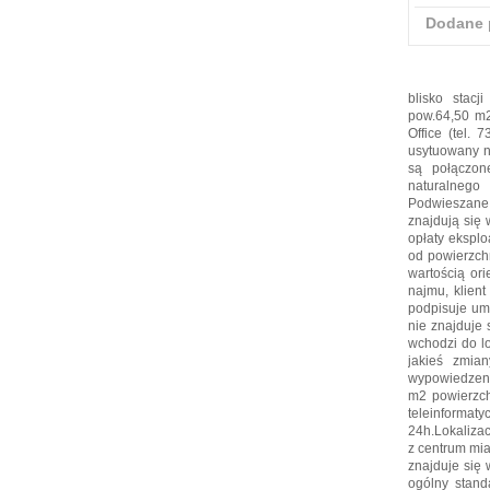
Dodane 
blisko stacj
pow.64,50 m2
Office (tel. 
usytuowany n
są połączon
naturalnego 
Podwieszane 
znajdują się 
opłaty ekspl
od powierzch
wartością or
najmu, klient
podpisuje um
nie znajduje
wchodzi do l
jakieś zmia
wypowiedzeni
m2 powierzch
teleinformat
24h.Lokaliza
z centrum mia
znajduje się
ogólny stand