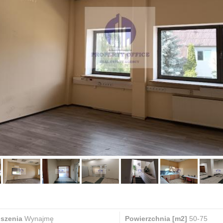
oszenia
Wynajmę
Powierzchnia [m2]
50-75