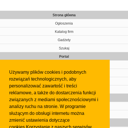
Strona główna
Ogłoszenia
Katalog firm
Gadżety
Szukaj
Portal
Cennik
Używamy plików cookies i podobnych
Kontakt
rozwiązań technologicznych, aby
Regulamin
personalizować zawartość i treści
Pomoc
reklamowe, a także do dostarczenia funkcji
Gazeta
związanych z mediami społecznościowymi i
analizy ruchu na stronie. W programie
Olkusz
służącym do obsługi internetu można
Kontakt
zmienić ustawienia dotyczące
Strefa dla biznesu
cookies.Korzystanie z naszych serwisów