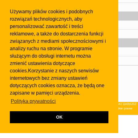
Pomoc
Używamy plików cookies i podobnych
Gazeta
rozwiązań technologicznych, aby
Olkusz
personalizować zawartość i treści
reklamowe, a także do dostarczenia funkcji
Kontakt
związanych z mediami społecznościowymi i
Strefa dla biznesu
analizy ruchu na stronie. W programie
Biura nieruchomości
służącym do obsługi internetu można
Dealerzy i autokomisy
zmienić ustawienia dotyczące
cookies.Korzystanie z naszych serwisów
Skontaktuj się z nami
internetowych bez zmiany ustawień
Korzystanie z tej strony oznacza akceptację postanowień
dotyczących cookies oznacza, że będą one
regulaminu
i
Polityki Prywatności
.
zapisane w pamięci urządzenia.
Klauzula FB
Polityka prywatności
© 2026Wydawnictwo NEON sp. z o.o. (dawniej: FIRMA NEON MAREK KLUCZEWSKI DARIUSZ
KRAWCZYK s.c.) z siedzibą w Olkuszu, ul.Żuradzka 15, 32-300 Olkusz . Wszystkie prawa
zastrzeżone.
OK