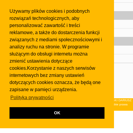
Pomoc
Używamy plików cookies i podobnych
Gazeta
rozwiązań technologicznych, aby
Olkusz
personalizować zawartość i treści
reklamowe, a także do dostarczenia funkcji
Kontakt
związanych z mediami społecznościowymi i
Strefa dla biznesu
analizy ruchu na stronie. W programie
Biura nieruchomości
służącym do obsługi internetu można
Dealerzy i autokomisy
zmienić ustawienia dotyczące
cookies.Korzystanie z naszych serwisów
Skontaktuj się z nami
internetowych bez zmiany ustawień
Korzystanie z tej strony oznacza akceptację postanowień
dotyczących cookies oznacza, że będą one
regulaminu
i
Polityki Prywatności
.
zapisane w pamięci urządzenia.
Klauzula FB
Polityka prywatności
© 2026Wydawnictwo NEON sp. z o.o. (dawniej: FIRMA NEON MAREK KLUCZEWSKI DARIUSZ
KRAWCZYK s.c.) z siedzibą w Olkuszu, ul.Żuradzka 15, 32-300 Olkusz . Wszystkie prawa
zastrzeżone.
OK