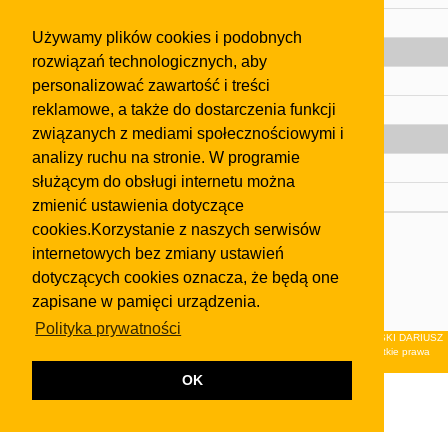
Pomoc
Używamy plików cookies i podobnych
Gazeta
rozwiązań technologicznych, aby
Olkusz
personalizować zawartość i treści
reklamowe, a także do dostarczenia funkcji
Kontakt
związanych z mediami społecznościowymi i
Strefa dla biznesu
analizy ruchu na stronie. W programie
Biura nieruchomości
służącym do obsługi internetu można
Dealerzy i autokomisy
zmienić ustawienia dotyczące
cookies.Korzystanie z naszych serwisów
Skontaktuj się z nami
internetowych bez zmiany ustawień
Korzystanie z tej strony oznacza akceptację postanowień
dotyczących cookies oznacza, że będą one
regulaminu
i
Polityki Prywatności
.
zapisane w pamięci urządzenia.
Klauzula FB
Polityka prywatności
© 2026Wydawnictwo NEON sp. z o.o. (dawniej: FIRMA NEON MAREK KLUCZEWSKI DARIUSZ
KRAWCZYK s.c.) z siedzibą w Olkuszu, ul.Żuradzka 15, 32-300 Olkusz . Wszystkie prawa
zastrzeżone.
OK