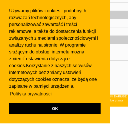
Pomoc
Używamy plików cookies i podobnych
Gazeta
rozwiązań technologicznych, aby
Olkusz
personalizować zawartość i treści
reklamowe, a także do dostarczenia funkcji
Kontakt
związanych z mediami społecznościowymi i
Strefa dla biznesu
analizy ruchu na stronie. W programie
Biura nieruchomości
służącym do obsługi internetu można
Dealerzy i autokomisy
zmienić ustawienia dotyczące
cookies.Korzystanie z naszych serwisów
Skontaktuj się z nami
internetowych bez zmiany ustawień
Korzystanie z tej strony oznacza akceptację postanowień
dotyczących cookies oznacza, że będą one
regulaminu
i
Polityki Prywatności
.
zapisane w pamięci urządzenia.
Klauzula FB
Polityka prywatności
© 2026Wydawnictwo NEON sp. z o.o. (dawniej: FIRMA NEON MAREK KLUCZEWSKI DARIUSZ
KRAWCZYK s.c.) z siedzibą w Olkuszu, ul.Żuradzka 15, 32-300 Olkusz . Wszystkie prawa
zastrzeżone.
OK