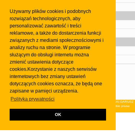
Pomoc
Używamy plików cookies i podobnych
Gazeta
rozwiązań technologicznych, aby
Olkusz
personalizować zawartość i treści
reklamowe, a także do dostarczenia funkcji
Kontakt
związanych z mediami społecznościowymi i
Strefa dla biznesu
analizy ruchu na stronie. W programie
Biura nieruchomości
służącym do obsługi internetu można
Dealerzy i autokomisy
zmienić ustawienia dotyczące
cookies.Korzystanie z naszych serwisów
Skontaktuj się z nami
internetowych bez zmiany ustawień
Korzystanie z tej strony oznacza akceptację postanowień
dotyczących cookies oznacza, że będą one
regulaminu
i
Polityki Prywatności
.
zapisane w pamięci urządzenia.
Klauzula FB
Polityka prywatności
© 2026Wydawnictwo NEON sp. z o.o. (dawniej: FIRMA NEON MAREK KLUCZEWSKI DARIUSZ
KRAWCZYK s.c.) z siedzibą w Olkuszu, ul.Żuradzka 15, 32-300 Olkusz . Wszystkie prawa
zastrzeżone.
OK