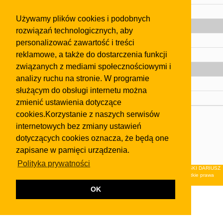
Pomoc
Używamy plików cookies i podobnych
Gazeta
rozwiązań technologicznych, aby
Olkusz
personalizować zawartość i treści
reklamowe, a także do dostarczenia funkcji
Kontakt
związanych z mediami społecznościowymi i
Strefa dla biznesu
analizy ruchu na stronie. W programie
Biura nieruchomości
służącym do obsługi internetu można
Dealerzy i autokomisy
zmienić ustawienia dotyczące
cookies.Korzystanie z naszych serwisów
Skontaktuj się z nami
internetowych bez zmiany ustawień
Korzystanie z tej strony oznacza akceptację postanowień
dotyczących cookies oznacza, że będą one
regulaminu
i
Polityki Prywatności
.
zapisane w pamięci urządzenia.
Klauzula FB
Polityka prywatności
© 2026Wydawnictwo NEON sp. z o.o. (dawniej: FIRMA NEON MAREK KLUCZEWSKI DARIUSZ
KRAWCZYK s.c.) z siedzibą w Olkuszu, ul.Żuradzka 15, 32-300 Olkusz . Wszystkie prawa
zastrzeżone.
OK