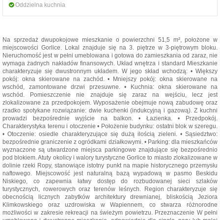
Oddzielna kuchnia
Na sprzedaż dwupokojowe mieszkanie o powierzchni 51,5 m², położone w
miejscowości Gorlice. Lokal znajduje się na 3. piętrze w 3-piętrowym bloku.
Nieruchomość jest w pełni umeblowana i gotowa do zamieszkania od zaraz, nie
wymaga żadnych nakładów finansowych. Układ wnętrza i standard Mieszkanie
charakteryzuje się dwustronnym układem. W jego skład wchodzą: • Większy
pokój: okna skierowane na zachód. • Mniejszy pokój: okna skierowane na
wschód, zamontowane drzwi przesuwne. • Kuchnia: okna skierowane na
wschód. Pomieszczenie nie znajduje się zaraz na wejściu, lecz jest
zlokalizowane za przedpokojem. Wyposażenie obejmuje nową zabudowę oraz
rzadko spotykane rozwiązanie: dwie kuchenki (indukcyjną i gazową). Z kuchni
prowadzi bezpośrednie wyjście na balkon. • Łazienka. • Przedpokój.
Charakterystyka terenu i otoczenie • Położenie budynku: ostatni blok w szeregu.
• Otoczenie: osiedle charakteryzujące się dużą ilością zieleni. • Sąsiedztwo:
bezpośrednie graniczenie z ogródkami działkowymi. • Parking: dla mieszkańców
wyznaczone są utwardzone miejsca parkingowe znajdujące się bezpośrednio
pod blokiem. Atuty okolicy i walory turystyczne Gorlice to miasto zlokalizowane w
dolinie rzeki Ropy, stanowiące istotny punkt na mapie historycznego przemysłu
naftowego. Miejscowość jest naturalną bazą wypadową w pasmo Beskidu
Niskiego, co zapewnia łatwy dostęp do rozbudowanej sieci szlaków
turystycznych, rowerowych oraz terenów leśnych. Region charakteryzuje się
obecnością licznych zabytków architektury drewnianej, bliskością Jeziora
Klimkowskiego oraz uzdrowiska w Wapiennem, co stwarza różnorodne
możliwości w zakresie rekreacji na świeżym powietrzu. Przeznaczenie W pełni