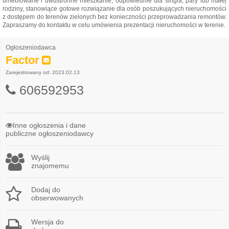
umeblowane i dwustronne mieszkanie, odpowiednie dla singla, pary lub małej
rodziny, stanowiące gotowe rozwiązanie dla osób poszukujących nieruchomości
z dostępem do terenów zielonych bez konieczności przeprowadzania remontów.
Zapraszamy do kontaktu w celu umówienia prezentacji nieruchomości w terenie.
Ogłoszeniodawca
Factor
Zarejestrowany od: 2023.02.13
606592953
Inne ogłoszenia i dane
publiczne ogłoszeniodawcy
Wyślij
znajomemu
Dodaj do
obserwowanych
Wersja do