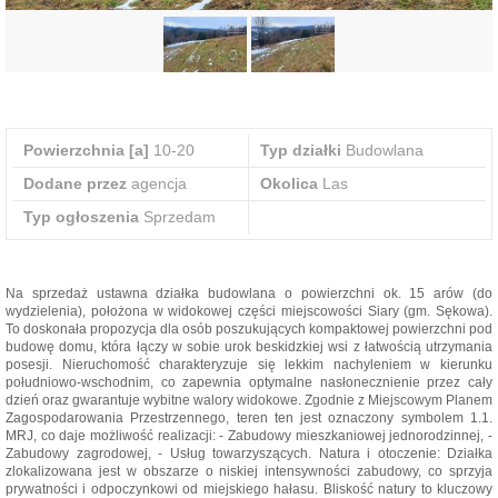
Powierzchnia [a]
10-20
Typ działki
Budowlana
Dodane przez
agencja
Okolica
Las
Typ ogłoszenia
Sprzedam
Na sprzedaż ustawna działka budowlana o powierzchni ok. 15 arów (do
wydzielenia), położona w widokowej części miejscowości Siary (gm. Sękowa).
To doskonała propozycja dla osób poszukujących kompaktowej powierzchni pod
budowę domu, która łączy w sobie urok beskidzkiej wsi z łatwością utrzymania
posesji. Nieruchomość charakteryzuje się lekkim nachyleniem w kierunku
południowo-wschodnim, co zapewnia optymalne nasłonecznienie przez cały
dzień oraz gwarantuje wybitne walory widokowe. Zgodnie z Miejscowym Planem
Zagospodarowania Przestrzennego, teren ten jest oznaczony symbolem 1.1.
MRJ, co daje możliwość realizacji: - Zabudowy mieszkaniowej jednorodzinnej, -
Zabudowy zagrodowej, - Usług towarzyszących. Natura i otoczenie: Działka
zlokalizowana jest w obszarze o niskiej intensywności zabudowy, co sprzyja
prywatności i odpoczynkowi od miejskiego hałasu. Bliskość natury to kluczowy