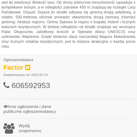
atut tej lokalizacji: Bliskość lasu: Od strony północnej nieruchomość sąsiaduje z
kompleksem leśnym, a w odległości zaledwie 450 m znajdują się rozległe Lasy
Państwowe. Dojazd: Dojazd do działki odbywa się gminną drogą asfaltową, a
ostatni, 500-metrowy odcinek prowadzi utwardzoną drogą żwirową (również
gminną). Atrakcje regionu: Gmina Sękowa to region o bogatej historii i licznych
walorach turystycznych. W bliskiej odległości od działki znajduje się secesyjny
Pałac Długoszów, zabytkowy kościół w Sękowej (klasy UNESCO) oraz
uzdrowisko Wapienne. Dzięki bliskości stacji narciarskiej Magura Małastowska
oraz licznych szlaków turystycznych, jest to miejsce atrakcyjne o każdej porze
roku.
Ogłoszeniodawca
Factor
Zarejestrowany od: 2023.02.13
606592953
Inne ogłoszenia i dane
publiczne ogłoszeniodawcy
Wyślij
znajomemu