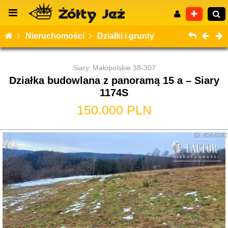
Nieruchomości
Działki i grunty
Siary, Małopolskie 38-307
Działka budowlana z panoramą 15 a – Siary
Wyszukiwanie zaawansowane
1174S
150.000 PLN
ID: 4564592