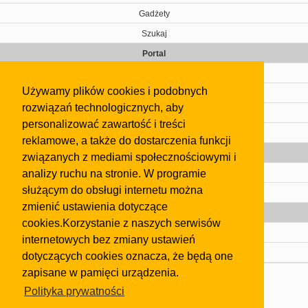
Gadżety
Szukaj
Portal
Cennik
Używamy plików cookies i podobnych
Kontakt
rozwiązań technologicznych, aby
Regulamin
personalizować zawartość i treści
Pomoc
reklamowe, a także do dostarczenia funkcji
Gazeta
związanych z mediami społecznościowymi i
analizy ruchu na stronie. W programie
Olkusz
służącym do obsługi internetu można
Kontakt
zmienić ustawienia dotyczące
Strefa dla biznesu
cookies.Korzystanie z naszych serwisów
Biura nieruchomości
internetowych bez zmiany ustawień
Dealerzy i autokomisy
dotyczących cookies oznacza, że będą one
zapisane w pamięci urządzenia.
Skontaktuj się z nami
Polityka prywatności
Korzystanie z tej strony oznacza akceptację postanowień