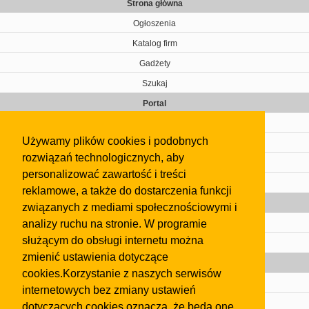
Strona główna
Ogłoszenia
Katalog firm
Gadżety
Szukaj
Portal
Cennik
Używamy plików cookies i podobnych
Kontakt
rozwiązań technologicznych, aby
Regulamin
personalizować zawartość i treści
Pomoc
reklamowe, a także do dostarczenia funkcji
Gazeta
związanych z mediami społecznościowymi i
analizy ruchu na stronie. W programie
Olkusz
służącym do obsługi internetu można
Kontakt
zmienić ustawienia dotyczące
Strefa dla biznesu
cookies.Korzystanie z naszych serwisów
Biura nieruchomości
internetowych bez zmiany ustawień
Dealerzy i autokomisy
dotyczących cookies oznacza, że będą one