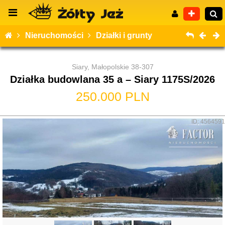
Nieruchomości
Działki i grunty
Siary, Małopolskie 38-307
Działka budowlana 35 a – Siary 1175S/2026
Wyszukiwanie zaawansowane
250.000 PLN
ID: 4564591