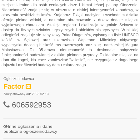
kontakt z naturą: Działka jest częściowo zadrzewiona, co sprawia, że jest to
miejsce idealne dla osób ceniących ciszę i klimat leśnej polany. Otoczenie:
Nieruchomość znajduje się w obszarze o niskiej intensywności zabudowy, w
otoczeniu beskidzkich lasów. Krajobraz: Dzięki nachyleniu wschodnim działka
oferuje piękne widoki, a naturalne obramowanie z drzew dodaje miejscu
wyjątkowego charakteru. Atrakcje regionu: Lokalizacja w gminie Sękowa to
dostęp do licznych szlaków turystycznych i obiektów historycznych. W bliskiej
odległości znajduje się zabytkowy Pałac Długoszów, wpisany na listę UNESCO
kościół w Sękowej oraz uzdrowisko Wapienne. Miłośnicy aktywnego
wypoczynku docenią bliskość tras rowerowych oraz stacji narciarskiej Magura
Małastowska. Ta 35-arowa nieruchomość to doskonałe połączenie
funkcjonalności budowlanej z dzikim pięknem przyrody. To idealne miejsce na
dom dla kogoś, kto chce zamieszkać "w lesie", nie rezygnując z dogodnego
dojazdu i możliwości budowy domu całorocznego.
Ogłoszeniodawca
Factor
Zarejestrowany od: 2023.02.13
606592953
Inne ogłoszenia i dane
publiczne ogłoszeniodawcy