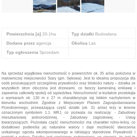
Powierzchnia [a]
20-1ha
Typ działki
Budowlana
Dodane przez
agencja
Okolica
Las
Typ ogłoszenia
Sprzedam
Na sprzedaż wyjątkowa nieruchomość o powierzchni ok. 35 arów, położona w
malowniczej miejscowości Siary (gm. Sękowa). Jest to idealna propozycja dla
osób poszukujących szczególnej prywatności oraz bliskości natury – działka ze
wszystkich stron otoczona jest drzewami, co tworzy kameralną enklawę i
zapewnia całkowity spokój od sąsiedztwa. Nieruchomość w kształcie prostokąta
o wymiarach ok. 130 m x 27 m charakteryzuje się lekkim nachyleniem w
kierunku wschodnim. Zgodnie z Miejscowym Planem Zagospodarowania
Przestrzennego, przeważająca część działki (ok. 31 arów) leży w terenie
oznaczonym symbolem 1.1. MRJ, co pozwala na realizację: - Zabudowy
mieszkaniowej jednorodzinnej, - Zabudowy zagrodowej, - Usług
towarzyszących. Pozostała część nieruchomości ma charakter rolno-leśny, co
dodatkowo podkreśla jej naturalne walory i daje możliwość stworzenia
unikalnego ogrodu wkomponowanego w istniejący starodrzew. Prywatność i