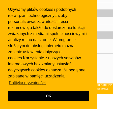
Pomoc
Używamy plików cookies i podobnych
Gazeta
rozwiązań technologicznych, aby
Olkusz
personalizować zawartość i treści
reklamowe, a także do dostarczenia funkcji
Kontakt
związanych z mediami społecznościowymi i
Strefa dla biznesu
analizy ruchu na stronie. W programie
Biura nieruchomości
służącym do obsługi internetu można
Dealerzy i autokomisy
zmienić ustawienia dotyczące
cookies.Korzystanie z naszych serwisów
Skontaktuj się z nami
internetowych bez zmiany ustawień
Korzystanie z tej strony oznacza akceptację postanowień
dotyczących cookies oznacza, że będą one
regulaminu
i
Polityki Prywatności
.
zapisane w pamięci urządzenia.
Klauzula FB
Polityka prywatności
© 2026Wydawnictwo NEON sp. z o.o. (dawniej: FIRMA NEON MAREK KLUCZEWSKI DARIUSZ
KRAWCZYK s.c.) z siedzibą w Olkuszu, ul.Żuradzka 15, 32-300 Olkusz . Wszystkie prawa
zastrzeżone.
OK