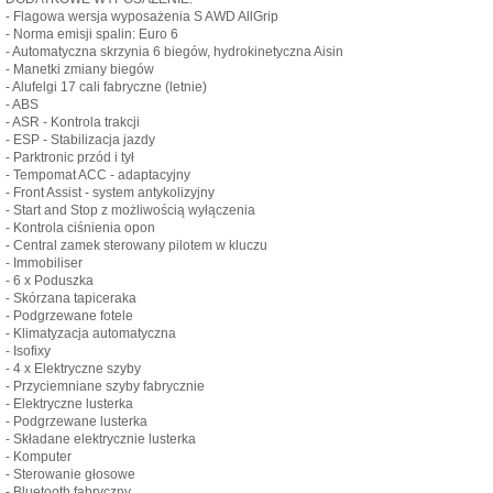
- Flagowa wersja wyposażenia S AWD AllGrip
- Norma emisji spalin: Euro 6
- Automatyczna skrzynia 6 biegów, hydrokinetyczna Aisin
- Manetki zmiany biegów
- Alufelgi 17 cali fabryczne (letnie)
- ABS
- ASR - Kontrola trakcji
- ESP - Stabilizacja jazdy
- Parktronic przód i tył
- Tempomat ACC - adaptacyjny
- Front Assist - system antykolizyjny
- Start and Stop z możliwością wyłączenia
- Kontrola ciśnienia opon
- Central zamek sterowany pilotem w kluczu
- Immobiliser
- 6 x Poduszka
- Skórzana tapiceraka
- Podgrzewane fotele
- Klimatyzacja automatyczna
- Isofixy
- 4 x Elektryczne szyby
- Przyciemniane szyby fabrycznie
- Elektryczne lusterka
- Podgrzewane lusterka
- Składane elektrycznie lusterka
- Komputer
- Sterowanie głosowe
- Bluetooth fabryczny