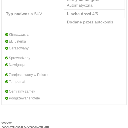
Automatyczna
Typ nadwozia
SUV
Liczba drzwi
4/5
Dodane przez
autokomis
Klimatyzacja
El. lusterka
Garażowany
Sprowadzony
Nawigacja
Zarejestrowany w Polsce
Tempomat
Centralny zamek
Podgrzewane fotele
xxxxxx
DODATKOWE WYPOSAŻENIE: