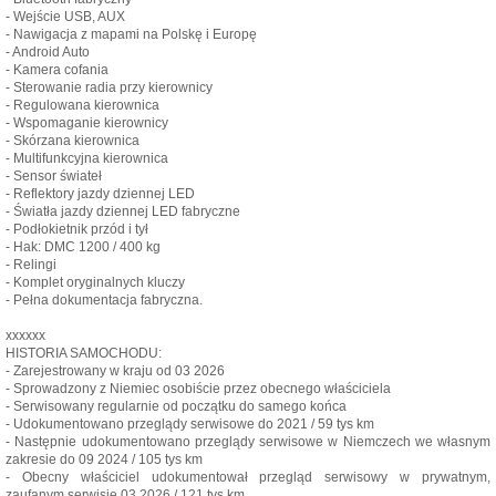
- Wejście USB, AUX
- Nawigacja z mapami na Polskę i Europę
- Android Auto
- Kamera cofania
- Sterowanie radia przy kierownicy
- Regulowana kierownica
- Wspomaganie kierownicy
- Skórzana kierownica
- Multifunkcyjna kierownica
- Sensor świateł
- Reflektory jazdy dziennej LED
- Światła jazdy dziennej LED fabryczne
- Podłokietnik przód i tył
- Hak: DMC 1200 / 400 kg
- Relingi
- Komplet oryginalnych kluczy
- Pełna dokumentacja fabryczna.
xxxxxx
HISTORIA SAMOCHODU:
- Zarejestrowany w kraju od 03 2026
- Sprowadzony z Niemiec osobiście przez obecnego właściciela
- Serwisowany regularnie od początku do samego końca
- Udokumentowano przeglądy serwisowe do 2021 / 59 tys km
- Następnie udokumentowano przeglądy serwisowe w Niemczech we własnym
zakresie do 09 2024 / 105 tys km
- Obecny właściciel udokumentował przegląd serwisowy w prywatnym,
zaufanym serwisie 03 2026 / 121 tys km