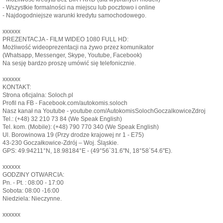
- Wszystkie formalności na miejscu lub pocztowo i online
- Najdogodniejsze warunki kredytu samochodowego.
xxxxxx
PREZENTACJA - FILM WIDEO 1080 FULL HD:
Możliwość wideoprezentacji na żywo przez komunikator
(Whatsapp, Messenger, Skype, Youtube, Facebook)
Na sesję bardzo proszę umówić się telefonicznie.
xxxxxx
KONTAKT:
Strona oficjalna: Soloch.pl
Profil na FB - Facebook.com/autokomis.soloch
Nasz kanał na Youtube - youtube.com/AutokomisSolochGoczalkowiceZdroj
Tel.: (+48) 32 210 73 84 (We Speak English)
Tel. kom. (Mobile): (+48) 790 770 340 (We Speak English)
Ul. Borowinowa 19 (Przy drodze krajowej nr 1 - E75)
43-230 Goczałkowice-Zdrój – Woj. Śląskie.
GPS: 49.94211°N, 18.98184°E - (49°56`31.6"N, 18°58`54.6"E).
xxxxxx
GODZINY OTWARCIA:
Pn. - Pt. : 08:00 - 17:00
Sobota: 08:00 -16:00
Niedziela: Nieczynne.
xxxxxx