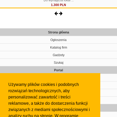
Do wynajęcia lokal ...
1.300 PLN
Strona główna
Ogłoszenia
Katalog firm
Gadżety
Szukaj
Portal
Cennik
Używamy plików cookies i podobnych
Kontakt
rozwiązań technologicznych, aby
Regulamin
personalizować zawartość i treści
Pomoc
reklamowe, a także do dostarczenia funkcji
Gazeta
związanych z mediami społecznościowymi i
analizy ruchu na stronie. W programie
Olkusz