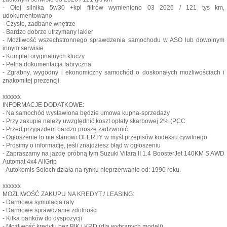
- Olej silnika 5w30 +kpl filtrów wymieniono 03 2026 / 121 tys km,
udokumentowano
- Czyste, zadbane wnętrze
- Bardzo dobrze utrzymany lakier
- Możliwość wszechstronnego sprawdzenia samochodu w ASO lub dowolnym
innym serwisie
- Komplet oryginalnych kluczy
- Pełna dokumentacja fabryczna
- Zgrabny, wygodny i ekonomiczny samochód o doskonałych możliwościach i
znakomitej prezencji.
xxxxxx
INFORMACJE DODATKOWE:
- Na samochód wystawiona będzie umowa kupna-sprzedaży
- Przy zakupie należy uwzględnić koszt opłaty skarbowej 2% (PCC
- Przed przyjazdem bardzo proszę zadzwonić
- Ogłoszenie to nie stanowi OFERTY w myśl przepisów kodeksu cywilnego
- Prosimy o informację, jeśli znajdziesz błąd w ogłoszeniu
- Zapraszamy na jazdę próbną tym Suzuki Vitara II 1.4 BoosterJet 140KM S AWD
Automat 4x4 AllGrip
- Autokomis Soloch działa na rynku nieprzerwanie od: 1990 roku.
xxxxxx
MOŻLIWOŚĆ ZAKUPU NA KREDYT / LEASING:
- Darmowa symulacja raty
- Darmowe sprawdzanie zdolności
- Kilka banków do dyspozycji
- Możliwość kredytu bez BIK i KRD (dla wybranych modeli)