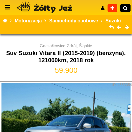
Motoryzacja
Samochody osobowe
Suzuki
Goczałkowice-Zdrój, Śląskie
Wyszukiwanie zaawansowane
Suv Suzuki Vitara II (2015-2019) (benzyna),
121000km, 2018 rok
59.900
ID: 4553354