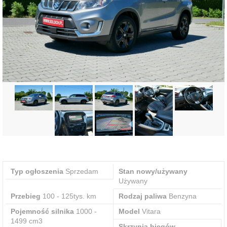
Typ ogłoszenia
Sprzedam
Stan nowy/używany
Używany
Przebieg
100 - 125tys. km
Rodzaj paliwa
Benzyna
Pojemność silnika
1000 -
Model
Vitara
1499 cm3
Skrzynia biegów