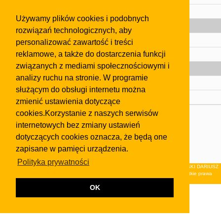
Pomoc
Używamy plików cookies i podobnych
Gazeta
rozwiązań technologicznych, aby
Olkusz
personalizować zawartość i treści
reklamowe, a także do dostarczenia funkcji
Kontakt
związanych z mediami społecznościowymi i
Strefa dla biznesu
analizy ruchu na stronie. W programie
Biura nieruchomości
służącym do obsługi internetu można
Dealerzy i autokomisy
zmienić ustawienia dotyczące
cookies.Korzystanie z naszych serwisów
Skontaktuj się z nami
internetowych bez zmiany ustawień
Korzystanie z tej strony oznacza akceptację postanowień
dotyczących cookies oznacza, że będą one
regulaminu
i
Polityki Prywatności
.
zapisane w pamięci urządzenia.
Klauzula FB
Polityka prywatności
© 2026Wydawnictwo NEON sp. z o.o. (dawniej: FIRMA NEON MAREK KLUCZEWSKI DARIUSZ
KRAWCZYK s.c.) z siedzibą w Olkuszu, ul.Żuradzka 15, 32-300 Olkusz . Wszystkie prawa
zastrzeżone.
OK