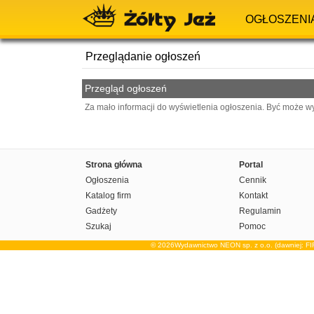
OGŁOSZENI
Przeglądanie ogłoszeń
Przegląd ogłoszeń
Za mało informacji do wyświetlenia ogłoszenia. Być może w
Strona główna
Portal
Ogłoszenia
Cennik
Katalog firm
Kontakt
Gadżety
Regulamin
Szukaj
Pomoc
© 2026Wydawnictwo NEON sp. z o.o. (dawniej: F