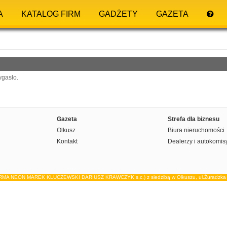
A
KATALOG FIRM
GADŻETY
GAZETA
ygasło.
Gazeta
Strefa dla biznesu
Olkusz
Biura nieruchomości
Kontakt
Dealerzy i autokomis
IRMA NEON MAREK KLUCZEWSKI DARIUSZ KRAWCZYK s.c.) z siedzibą w Olkuszu, ul.Żuradzka 15