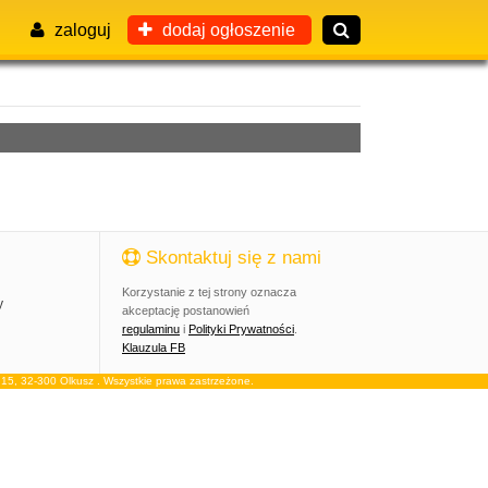
zaloguj
dodaj ogłoszenie
Skontaktuj się z nami
Korzystanie z tej strony oznacza
y
akceptację postanowień
regulaminu
i
Polityki Prywatności
.
Klauzula FB
, 32-300 Olkusz . Wszystkie prawa zastrzeżone.