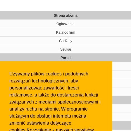
Strona główna
Ogłoszenia
Katalog firm
Gadżety
Szukaj
Portal
Cennik
Używamy plików cookies i podobnych
Kontakt
rozwiązań technologicznych, aby
Regulamin
personalizować zawartość i treści
Pomoc
reklamowe, a także do dostarczenia funkcji
Gazeta
związanych z mediami społecznościowymi i
analizy ruchu na stronie. W programie
Olkusz
służącym do obsługi internetu można
Kontakt
zmienić ustawienia dotyczące
Strefa dla biznesu
cookies.Korzystanie z naszych serwisów