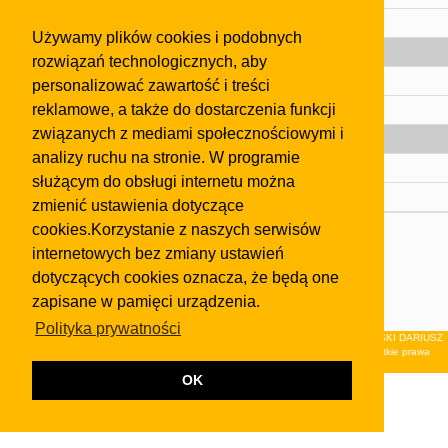
Pomoc
Używamy plików cookies i podobnych
Gazeta
rozwiązań technologicznych, aby
Olkusz
personalizować zawartość i treści
reklamowe, a także do dostarczenia funkcji
Kontakt
związanych z mediami społecznościowymi i
Strefa dla biznesu
analizy ruchu na stronie. W programie
Biura nieruchomości
służącym do obsługi internetu można
Dealerzy i autokomisy
zmienić ustawienia dotyczące
cookies.Korzystanie z naszych serwisów
Skontaktuj się z nami
internetowych bez zmiany ustawień
Korzystanie z tej strony oznacza akceptację postanowień
dotyczących cookies oznacza, że będą one
regulaminu
i
Polityki Prywatności
.
zapisane w pamięci urządzenia.
Klauzula FB
Polityka prywatności
© 2026Wydawnictwo NEON sp. z o.o. (dawniej: FIRMA NEON MAREK KLUCZEWSKI DARIUSZ
KRAWCZYK s.c.) z siedzibą w Olkuszu, ul.Żuradzka 15, 32-300 Olkusz . Wszystkie prawa
zastrzeżone.
OK