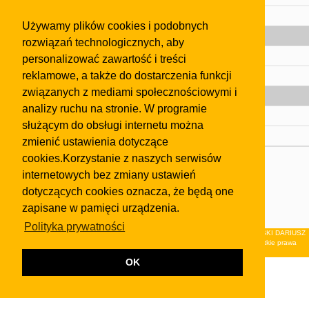
Pomoc
Używamy plików cookies i podobnych
Gazeta
rozwiązań technologicznych, aby
Olkusz
personalizować zawartość i treści
reklamowe, a także do dostarczenia funkcji
Kontakt
związanych z mediami społecznościowymi i
Strefa dla biznesu
analizy ruchu na stronie. W programie
Biura nieruchomości
służącym do obsługi internetu można
Dealerzy i autokomisy
zmienić ustawienia dotyczące
cookies.Korzystanie z naszych serwisów
Skontaktuj się z nami
internetowych bez zmiany ustawień
Korzystanie z tej strony oznacza akceptację postanowień
dotyczących cookies oznacza, że będą one
regulaminu
i
Polityki Prywatności
.
zapisane w pamięci urządzenia.
Klauzula FB
Polityka prywatności
© 2026Wydawnictwo NEON sp. z o.o. (dawniej: FIRMA NEON MAREK KLUCZEWSKI DARIUSZ
KRAWCZYK s.c.) z siedzibą w Olkuszu, ul.Żuradzka 15, 32-300 Olkusz . Wszystkie prawa
zastrzeżone.
OK