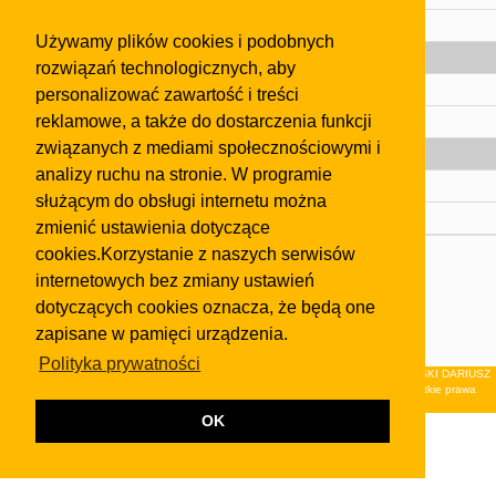
Pomoc
Używamy plików cookies i podobnych
Gazeta
rozwiązań technologicznych, aby
Olkusz
personalizować zawartość i treści
reklamowe, a także do dostarczenia funkcji
Kontakt
związanych z mediami społecznościowymi i
Strefa dla biznesu
analizy ruchu na stronie. W programie
Biura nieruchomości
służącym do obsługi internetu można
Dealerzy i autokomisy
zmienić ustawienia dotyczące
cookies.Korzystanie z naszych serwisów
Skontaktuj się z nami
internetowych bez zmiany ustawień
Korzystanie z tej strony oznacza akceptację postanowień
dotyczących cookies oznacza, że będą one
regulaminu
i
Polityki Prywatności
.
zapisane w pamięci urządzenia.
Klauzula FB
Polityka prywatności
© 2026Wydawnictwo NEON sp. z o.o. (dawniej: FIRMA NEON MAREK KLUCZEWSKI DARIUSZ
KRAWCZYK s.c.) z siedzibą w Olkuszu, ul.Żuradzka 15, 32-300 Olkusz . Wszystkie prawa
zastrzeżone.
OK