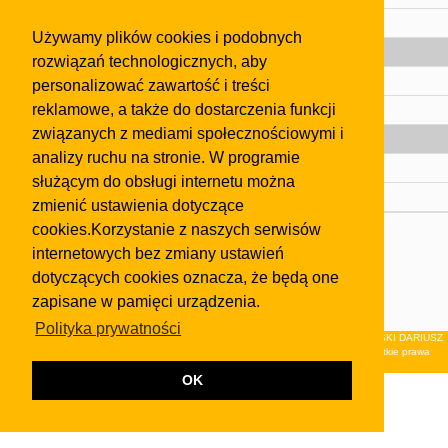
Pomoc
Używamy plików cookies i podobnych
Gazeta
rozwiązań technologicznych, aby
Olkusz
personalizować zawartość i treści
reklamowe, a także do dostarczenia funkcji
Kontakt
związanych z mediami społecznościowymi i
Strefa dla biznesu
analizy ruchu na stronie. W programie
Biura nieruchomości
służącym do obsługi internetu można
Dealerzy i autokomisy
zmienić ustawienia dotyczące
cookies.Korzystanie z naszych serwisów
Skontaktuj się z nami
internetowych bez zmiany ustawień
Korzystanie z tej strony oznacza akceptację postanowień
dotyczących cookies oznacza, że będą one
regulaminu
i
Polityki Prywatności
.
zapisane w pamięci urządzenia.
Klauzula FB
Polityka prywatności
© 2026Wydawnictwo NEON sp. z o.o. (dawniej: FIRMA NEON MAREK KLUCZEWSKI DARIUSZ
KRAWCZYK s.c.) z siedzibą w Olkuszu, ul.Żuradzka 15, 32-300 Olkusz . Wszystkie prawa
zastrzeżone.
OK