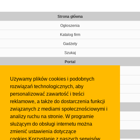
Strona główna
Ogłoszenia
Katalog firm
Gadżety
Szukaj
Portal
Cennik
Używamy plików cookies i podobnych
Kontakt
rozwiązań technologicznych, aby
Regulamin
personalizować zawartość i treści
Pomoc
reklamowe, a także do dostarczenia funkcji
Gazeta
związanych z mediami społecznościowymi i
analizy ruchu na stronie. W programie
Olkusz
służącym do obsługi internetu można
Kontakt
zmienić ustawienia dotyczące
Strefa dla biznesu
cookies.Korzystanie z naszych serwisów