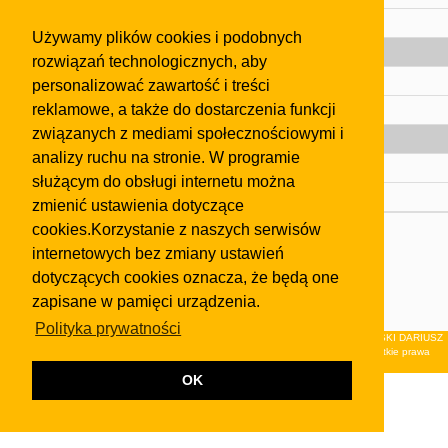
Pomoc
Używamy plików cookies i podobnych
Gazeta
rozwiązań technologicznych, aby
Olkusz
personalizować zawartość i treści
reklamowe, a także do dostarczenia funkcji
Kontakt
związanych z mediami społecznościowymi i
Strefa dla biznesu
analizy ruchu na stronie. W programie
Biura nieruchomości
służącym do obsługi internetu można
Dealerzy i autokomisy
zmienić ustawienia dotyczące
cookies.Korzystanie z naszych serwisów
Skontaktuj się z nami
internetowych bez zmiany ustawień
Korzystanie z tej strony oznacza akceptację postanowień
dotyczących cookies oznacza, że będą one
regulaminu
i
Polityki Prywatności
.
zapisane w pamięci urządzenia.
Klauzula FB
Polityka prywatności
© 2026Wydawnictwo NEON sp. z o.o. (dawniej: FIRMA NEON MAREK KLUCZEWSKI DARIUSZ
KRAWCZYK s.c.) z siedzibą w Olkuszu, ul.Żuradzka 15, 32-300 Olkusz . Wszystkie prawa
zastrzeżone.
OK