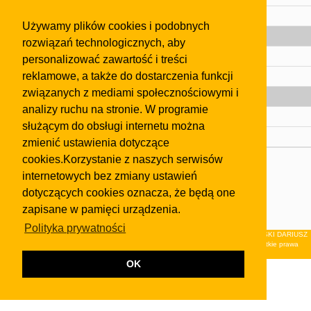
Pomoc
Używamy plików cookies i podobnych
Gazeta
rozwiązań technologicznych, aby
Olkusz
personalizować zawartość i treści
reklamowe, a także do dostarczenia funkcji
Kontakt
związanych z mediami społecznościowymi i
Strefa dla biznesu
analizy ruchu na stronie. W programie
Biura nieruchomości
służącym do obsługi internetu można
Dealerzy i autokomisy
zmienić ustawienia dotyczące
cookies.Korzystanie z naszych serwisów
Skontaktuj się z nami
internetowych bez zmiany ustawień
Korzystanie z tej strony oznacza akceptację postanowień
dotyczących cookies oznacza, że będą one
regulaminu
i
Polityki Prywatności
.
zapisane w pamięci urządzenia.
Klauzula FB
Polityka prywatności
© 2026Wydawnictwo NEON sp. z o.o. (dawniej: FIRMA NEON MAREK KLUCZEWSKI DARIUSZ
KRAWCZYK s.c.) z siedzibą w Olkuszu, ul.Żuradzka 15, 32-300 Olkusz . Wszystkie prawa
zastrzeżone.
OK