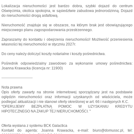
Lokalizacja nieruchomości jest bardzo dobra, szybki dojazd do centrum
Oświęcimia, okolica spokojna, w sąsiedztwie zabudowa jednorodzinną. Dojazd
do nieruchomości drogą asfaltową.
Nieruchomość znajduje się w obszarze, na którym brak jest obowiązującego
miejscowego planu zagospodarowania przestrzennego.
Zapraszamy do kontaktu i obejrzenia nieruchomości! Możliwość przeniesienia
własności tej nieruchomości w styczniu 2027r.
Do ceny należy doliczyć koszty notarialne i koszty pośrednictwa.
Pośrednik odpowiedzialny zawodowo za wykonanie umowy pośrednictwa:
Joanna Krawacka (licencja nr: 11900)
--------------------------
Nota prawna
Opis oferty zawarty na stronie internetowej sporządzany jest na podstawie
oględzin nieruchomości oraz informacji uzyskanych od właściciela, może
podlegać aktualizacji i nie stanowi oferty określonej w art. 66 i następnych K.C.
"OFERUJEMY BEZPŁATNĄ POMOC W UZYSKANIU KREDYTU
HIPOTECZNEGO NA ZAKUP TEJ NIERUCHOMOŚCI. "
Oferta wysłana z systemu BCK Galactica
Kontakt do agenta: Joanna Krawacka, e-mail: biuro@domussc.pl, tel: