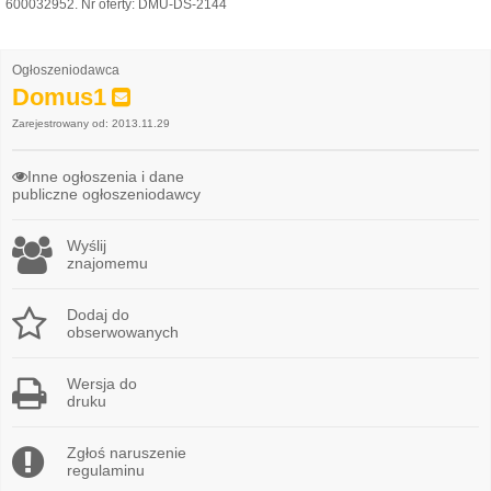
600032952. Nr oferty: DMU-DS-2144
Ogłoszeniodawca
Domus1
Zarejestrowany od: 2013.11.29
Inne ogłoszenia i dane
publiczne ogłoszeniodawcy
Wyślij
znajomemu
Dodaj do
obserwowanych
Wersja do
druku
Zgłoś naruszenie
regulaminu