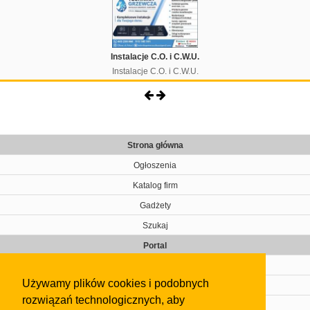
Instalacje C.O. i C.W.U.
Instalacje C.O. i C.W.U.
Strona główna
Ogłoszenia
Katalog firm
Gadżety
Szukaj
Portal
Cennik
Używamy plików cookies i podobnych
Kontakt
rozwiązań technologicznych, aby
Regulamin