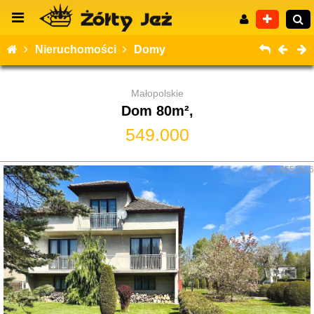
Nieruchomości
Domy
Małopolskie
Dom 80m²,
Wyszukiwanie zaawansowane
549.000
ID: 4551516