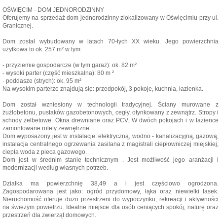
OŚWIĘCIM - DOM JEDNORODZINNY
Oferujemy na sprzedaż dom jednorodzinny zlokalizowany w Oświęcimiu przy ul.
Granicznej.
Dom został wybudowany w latach 70-tych XX wieku. Jego powierzchnia
użytkowa to ok. 257 m² w tym:
- przyziemie gospodarcze (w tym garaż): ok. 82 m²
- wysoki parter (część mieszkalna): 80 m ²
- poddasze (strych): ok. 95 m²
Na wysokim parterze znajdują się: przedpokój, 3 pokoje, kuchnia, łazienka.
Dom został wzniesiony w technologii tradycyjnej. Ściany murowane z
żużlobetonu, pustaków gazobetonowych, cegły, otynkowany z zewnątrz. Stropy i
schody żelbetowe. Okna drewniane oraz PCV. W dwóch pokojach i w łazience
zamontowane rolety zewnętrzne.
Dom wyposażony jest w instalacje: elektryczną, wodno - kanalizacyjną, gazową,
instalacja centralnego ogrzewania zasilana z magistrali ciepłowniczej miejskiej,
ciepła woda z pieca gazowego.
Dom jest w średnim stanie technicznym . Jest możliwość jego aranżacji i
modernizacji według własnych potrzeb.
Działka ma powierzchnię 38,49 a i jest częściowo ogrodzona.
Zagospodarowana jest jako: ogród przydomowy, łąka oraz niewielki lasek.
Nieruchomość oferuje dużo przestrzeni do wypoczynku, rekreacji i aktywności
na świeżym powietrzu. Idealne miejsce dla osób ceniących spokój, naturę oraz
przestrzeń dla zwierząt domowych.