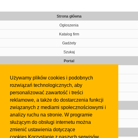
Strona główna
Ogłoszenia
Katalog firm
Gadżety
Szukaj
Portal
Cennik
Używamy plików cookies i podobnych
Kontakt
rozwiązań technologicznych, aby
Regulamin
personalizować zawartość i treści
Pomoc
reklamowe, a także do dostarczenia funkcji
Gazeta
związanych z mediami społecznościowymi i
analizy ruchu na stronie. W programie
Olkusz
służącym do obsługi internetu można
Kontakt
zmienić ustawienia dotyczące
Strefa dla biznesu
cookies.Korzystanie z naszych serwisów