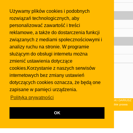
Pomoc
Używamy plików cookies i podobnych
Gazeta
rozwiązań technologicznych, aby
Olkusz
personalizować zawartość i treści
reklamowe, a także do dostarczenia funkcji
Kontakt
związanych z mediami społecznościowymi i
Strefa dla biznesu
analizy ruchu na stronie. W programie
Biura nieruchomości
służącym do obsługi internetu można
Dealerzy i autokomisy
zmienić ustawienia dotyczące
cookies.Korzystanie z naszych serwisów
Skontaktuj się z nami
internetowych bez zmiany ustawień
Korzystanie z tej strony oznacza akceptację postanowień
dotyczących cookies oznacza, że będą one
regulaminu
i
Polityki Prywatności
.
zapisane w pamięci urządzenia.
Klauzula FB
Polityka prywatności
© 2026Wydawnictwo NEON sp. z o.o. (dawniej: FIRMA NEON MAREK KLUCZEWSKI DARIUSZ
KRAWCZYK s.c.) z siedzibą w Olkuszu, ul.Żuradzka 15, 32-300 Olkusz . Wszystkie prawa
zastrzeżone.
OK