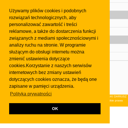
Pomoc
Używamy plików cookies i podobnych
Gazeta
rozwiązań technologicznych, aby
Olkusz
personalizować zawartość i treści
reklamowe, a także do dostarczenia funkcji
Kontakt
związanych z mediami społecznościowymi i
Strefa dla biznesu
analizy ruchu na stronie. W programie
Biura nieruchomości
służącym do obsługi internetu można
Dealerzy i autokomisy
zmienić ustawienia dotyczące
cookies.Korzystanie z naszych serwisów
Skontaktuj się z nami
internetowych bez zmiany ustawień
Korzystanie z tej strony oznacza akceptację postanowień
dotyczących cookies oznacza, że będą one
regulaminu
i
Polityki Prywatności
.
zapisane w pamięci urządzenia.
Klauzula FB
Polityka prywatności
© 2026Wydawnictwo NEON sp. z o.o. (dawniej: FIRMA NEON MAREK KLUCZEWSKI DARIUSZ
KRAWCZYK s.c.) z siedzibą w Olkuszu, ul.Żuradzka 15, 32-300 Olkusz . Wszystkie prawa
zastrzeżone.
OK