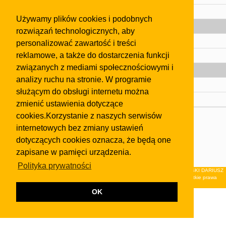
Pomoc
Używamy plików cookies i podobnych
Gazeta
rozwiązań technologicznych, aby
Olkusz
personalizować zawartość i treści
reklamowe, a także do dostarczenia funkcji
Kontakt
związanych z mediami społecznościowymi i
Strefa dla biznesu
analizy ruchu na stronie. W programie
Biura nieruchomości
służącym do obsługi internetu można
Dealerzy i autokomisy
zmienić ustawienia dotyczące
cookies.Korzystanie z naszych serwisów
Skontaktuj się z nami
internetowych bez zmiany ustawień
Korzystanie z tej strony oznacza akceptację postanowień
dotyczących cookies oznacza, że będą one
regulaminu
i
Polityki Prywatności
.
zapisane w pamięci urządzenia.
Klauzula FB
Polityka prywatności
© 2026Wydawnictwo NEON sp. z o.o. (dawniej: FIRMA NEON MAREK KLUCZEWSKI DARIUSZ
KRAWCZYK s.c.) z siedzibą w Olkuszu, ul.Żuradzka 15, 32-300 Olkusz . Wszystkie prawa
zastrzeżone.
OK