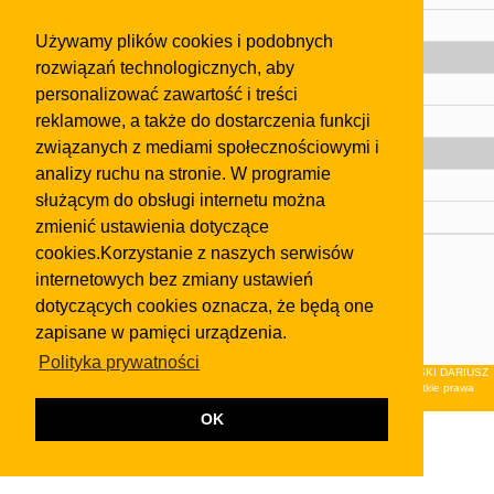
Pomoc
Używamy plików cookies i podobnych
Gazeta
rozwiązań technologicznych, aby
Olkusz
personalizować zawartość i treści
reklamowe, a także do dostarczenia funkcji
Kontakt
związanych z mediami społecznościowymi i
Strefa dla biznesu
analizy ruchu na stronie. W programie
Biura nieruchomości
służącym do obsługi internetu można
Dealerzy i autokomisy
zmienić ustawienia dotyczące
cookies.Korzystanie z naszych serwisów
Skontaktuj się z nami
internetowych bez zmiany ustawień
Korzystanie z tej strony oznacza akceptację postanowień
dotyczących cookies oznacza, że będą one
regulaminu
i
Polityki Prywatności
.
zapisane w pamięci urządzenia.
Klauzula FB
Polityka prywatności
© 2026Wydawnictwo NEON sp. z o.o. (dawniej: FIRMA NEON MAREK KLUCZEWSKI DARIUSZ
KRAWCZYK s.c.) z siedzibą w Olkuszu, ul.Żuradzka 15, 32-300 Olkusz . Wszystkie prawa
zastrzeżone.
OK