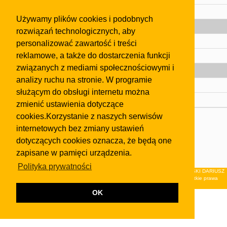
Pomoc
Używamy plików cookies i podobnych
Gazeta
rozwiązań technologicznych, aby
Olkusz
personalizować zawartość i treści
reklamowe, a także do dostarczenia funkcji
Kontakt
związanych z mediami społecznościowymi i
Strefa dla biznesu
analizy ruchu na stronie. W programie
Biura nieruchomości
służącym do obsługi internetu można
Dealerzy i autokomisy
zmienić ustawienia dotyczące
cookies.Korzystanie z naszych serwisów
Skontaktuj się z nami
internetowych bez zmiany ustawień
Korzystanie z tej strony oznacza akceptację postanowień
dotyczących cookies oznacza, że będą one
regulaminu
i
Polityki Prywatności
.
zapisane w pamięci urządzenia.
Klauzula FB
Polityka prywatności
© 2026Wydawnictwo NEON sp. z o.o. (dawniej: FIRMA NEON MAREK KLUCZEWSKI DARIUSZ
KRAWCZYK s.c.) z siedzibą w Olkuszu, ul.Żuradzka 15, 32-300 Olkusz . Wszystkie prawa
zastrzeżone.
OK